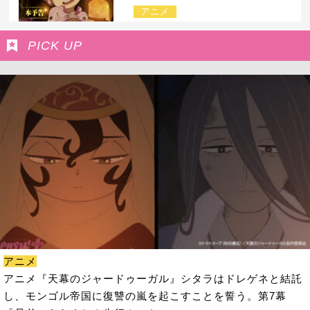
アニメ
PICK UP
アニメ
アニメ『天幕のジャードゥーガル』シタラはドレゲネと結託
し、モンゴル帝国に復讐の嵐を起こすことを誓う。第7幕