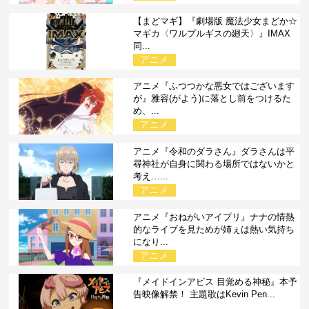
【まどマギ】『劇場版 魔法少女まどか☆
マギカ〈ワルプルギスの廻天〉』IMAX
同...
アニメ
アニメ『ふつつかな悪女ではございます
が』雅容(がよう)に落とし前をつけるた
め、...
アニメ
アニメ『令和のダラさん』ダラさんは平
尋神社が自身に関わる場所ではないかと
考え…...
アニメ
アニメ『おねがいアイプリ』ナナの情熱
的なライブを見ためが姉ぇは熱い気持ち
になり...
アニメ
『メイドインアビス 目覚める神秘』本予
告映像解禁！ 主題歌はKevin Pen...