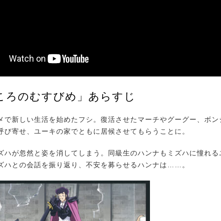
こころのむすびめ」あらすじ
で新しい生活を始めたフシ。復活させたマーチやグーグー、ボン
呼び寄せ、ユーキの家でともに居候させてもらうことに。
ハが忽然と姿を消してしまう。同級生のハンナもミズハに憧れる
ズハとの会話を振り返り、不安を募らせるハンナは……。