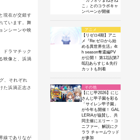
「カラオケまねきね
こ」とのコラボキャ
ンペーンが開催
と現在が交錯す
れています。舞
ョンシーンや映
アニメ
【リゼロ4期】アニ
メ『Re:ゼロから始
める異世界生活』4t
、ドラマチック
h season奪還編PV
が公開！ 第12話(第7
る映像と、浜渦
8話)あらすじ＆先行
カットも到着
ング、それぞれ
けた浜渦正志さ
その他
【にじ甲2026】にじ
さんじ甲子園を彩る
「サイレン甲子園」
が今年も開催！ GAL
LERIAが協賛し、共
同主催にエリー・コ
ニファー、解説にク
ララ チャームウッド
界線でありなが
が参加