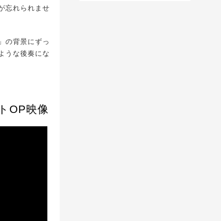
が忘れられませ
」の背景にずっ
ような後奏にな
トOP映像