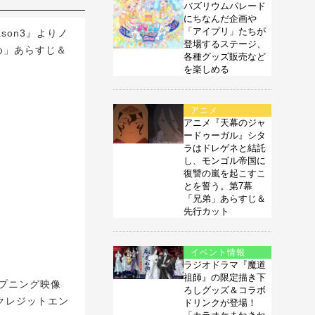
バズリウムパレード
にちなんだ企画や
「アイプリ」たちが
son3』よりノ
登場するステージ、
め」あらすじ＆
各種グッズ販売など
を楽しめる
アニメ
アニメ『天幕のジャ
ードゥーガル』シタ
ラはドレゲネと結託
し、モンゴル帝国に
復讐の嵐を起こすこ
とを誓う。第7幕
「兄弟」あらすじ＆
先行カット
イベント情報
ラジオドラマ『魔道
祖師』の限定描き下
ープニング映像
ろしグッズ＆コラボ
ンクレジットエン
ドリンクが登場！