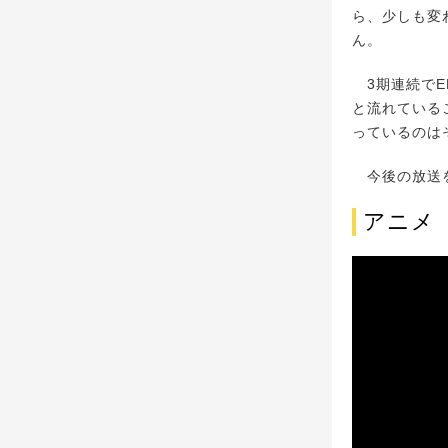
ら、少しも変
ん。
3期連続でE
と流れている
っているのは
今後の放送を
アニメ『