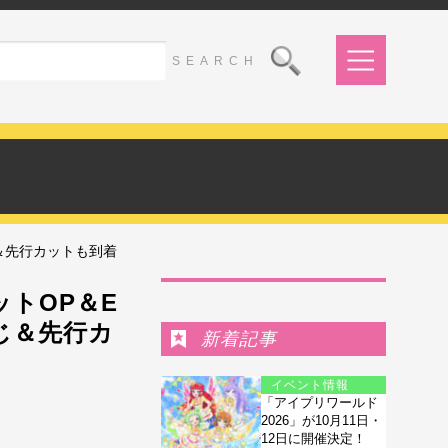
じ＆先行カットも到着
Ranking
ットOP＆E
じ＆先行カ
新着記事
イベント情報
「アイプリワールド
2026」が10月11日・
12日に開催決定！