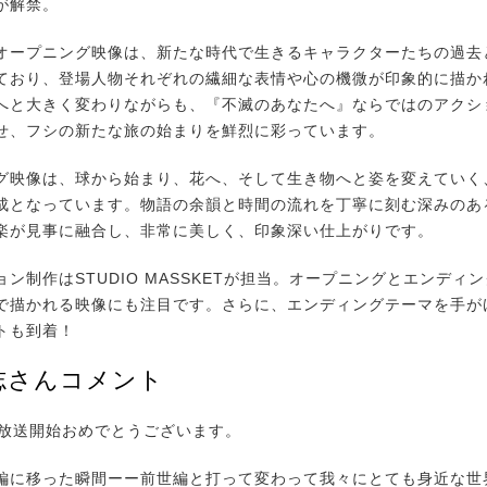
が解禁。
ープニング映像は、新たな時代で生きるキャラクターたちの過去
ており、登場人物それぞれの繊細な表情や心の機微が印象的に描か
へと大きく変わりながらも、『不滅のあなたへ』ならではのアクシ
せ、フシの新たな旅の始まりを鮮烈に彩っています。
映像は、球から始まり、花へ、そして生き物へと姿を変えていく
成となっています。物語の余韻と時間の流れを丁寧に刻む深みのあ
楽が見事に融合し、非常に美しく、印象深い仕上がりです。
ン制作はSTUDIO MASSKETが担当。オープニングとエンディ
で描かれる映像にも注目です。さらに、エンディングテーマを手が
トも到着！
志さんコメント
3、放送開始おめでとうございます。
に移った瞬間ーー前世編と打って変わって我々にとても身近な世