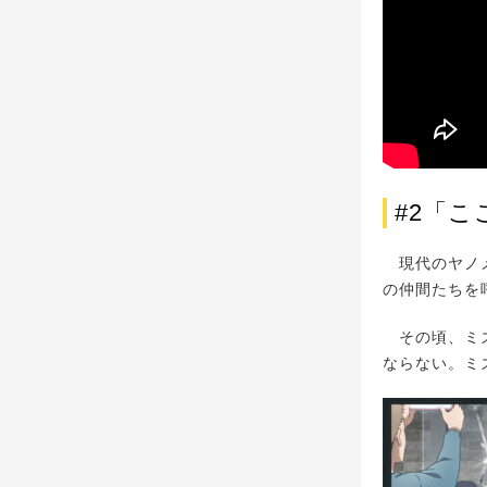
#2「
現代のヤノメ
の仲間たちを
その頃、ミズ
ならない。ミ