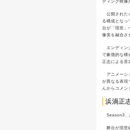
ディング映像
公開されたオ
る構成となっ
台が「現世」
像美を融合さ
エンディング
で象徴的な構
正志による音
アニメーショ
が異なる表現
んからコメン
浜渦正
Season
舞台が現世編