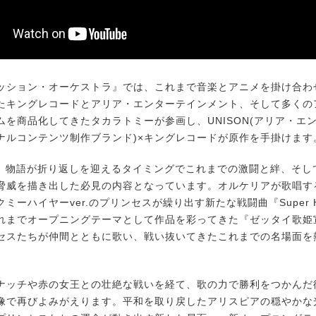
ション・オーケストラ』では、これまで音楽とアニメを掛け合わ
たキングレコードとアリア・エンターテインメント、そして多くの
ムを商品化してきたタカラトミーが参画し、UNISON(アリア・エ
ナルコンテンツ制作ブランド)×キングレコードが原作を手掛けます
、物語が折り返しを迎えるタイミングでこれまでの激闘と絆、そし
脅威を描き出した必見の内容となっています。オルケリアが歌唱す
ミーハイヤーver.のプリンセスが繰り出す新たな戦闘曲『Super Hig
や、これまでオープニングテーマとして作品を彩ってきた『ゼッタイ歌
セスたちが仲間とともに歌い、戦い抜いてきたこれまでの名場面を
ッチや赤の女王との壮絶な戦いを経て、歌の力で勝利をつかんだ
像で再びよみがえります。平和を取り戻したアリスピアの穏やかな