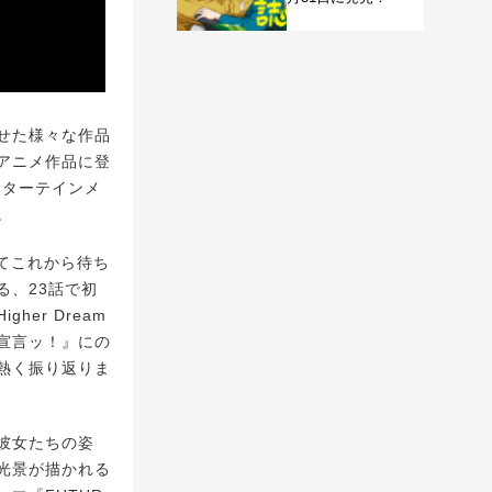
せた様々な作品
アニメ作品に登
ンターテインメ
。
てこれから待ち
る、23話で初
her Dream
姫宣言ッ！』にの
熱く振り返りま
彼女たちの姿
光景が描かれる