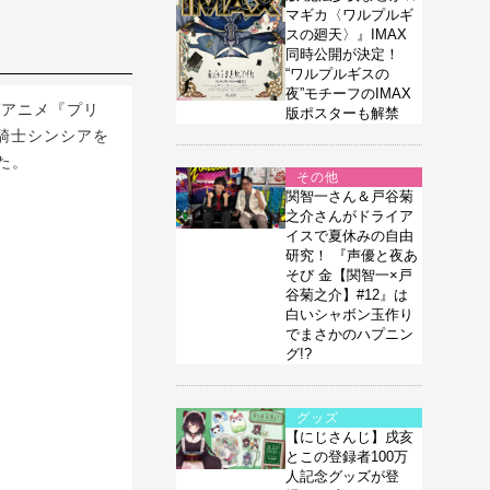
マギカ〈ワルプルギ
スの廻天〉』IMAX
同時公開が決定！
“ワルプルギスの
夜”モチーフのIMAX
Vアニメ『プリ
版ポスターも解禁
騎士シンシアを
た。
その他
関智一さん＆戸谷菊
之介さんがドライア
イスで夏休みの自由
研究！ 『声優と夜あ
そび 金【関智一×戸
谷菊之介】#12』は
白いシャボン玉作り
でまさかのハプニン
グ!?
グッズ
【にじさんじ】戌亥
とこの登録者100万
人記念グッズが登