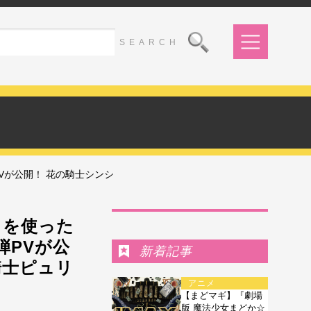
PVが公開！ 花の騎士シンシ
Ranking
N』を使った
弾PVが公
新着記事
騎士ピュリ
アニメ
【まどマギ】『劇場
版 魔法少女まどか☆