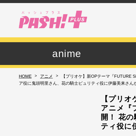
anime
>
>
HOME
アニメ
【プリオケ】新OPテーマ『FUTURE
ア役に鬼頭明里さん、花の騎士ピュリティ役に伊藤美来さん
【プリオケ
アニメ『
開！ 花
ティ役に