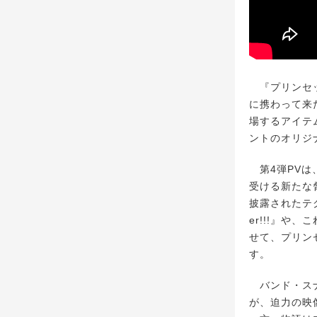
『プリンセッ
に携わって来
場するアイテ
ントのオリジ
第4弾PVは
受ける新たな
披露されたテク
er!!!』
せて、プリン
す。
バンド・スナ
が、迫力の映