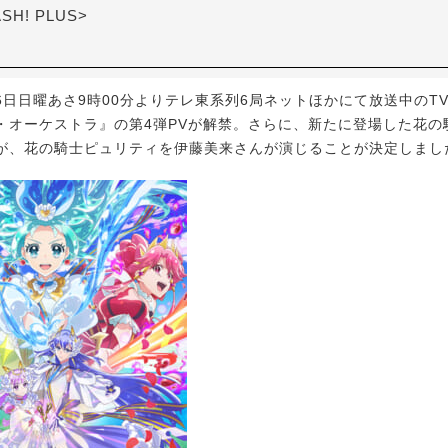
ASH! PLUS>
月6日日曜あさ9時00分よりテレ東系列6局ネットほかにて放送中のT
・オーケストラ』の第4弾PVが解禁。さらに、新たに登場した花の
が、花の騎士ピュリティを伊藤美来さんが演じることが決定しまし