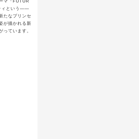
マ『FUTUR
ティという――
新たなプリンセ
姿が描かれる新
がっています。