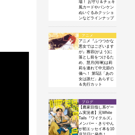
場！ お守り＆チェキ
風カードやバンケン
ぬいぐるみクッショ
ンなどラインナップ
アニメ
アニメ『ふつつかな
悪女ではございます
が』雅容(がよう)に
落とし前をつけるた
め、慧月(玲琳)は莉
莉を連れて中元節の
儀へ！ 第5話「あの
女は誰だ」あらすじ
＆先行カット
ブログ
【農家目指し系ゲー
ム実況者】元White
Tails『ワイテルズ』
メンバー・きりやん
が初エッセイ本を10
月31日に発売！