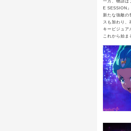
一方、物語は
E SESS
新たな強敵の
スも加わり、
キービジュア
これから始ま