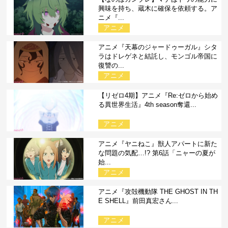
興味を持ち、蔵木に確保を依頼する。ア
ニメ『...
アニメ
アニメ『天幕のジャードゥーガル』シタ
ラはドレゲネと結託し、モンゴル帝国に
復讐の...
アニメ
【リゼロ4期】アニメ『Re:ゼロから始め
る異世界生活』4th season奪還...
アニメ
アニメ『ヤニねこ』獣人アパートに新た
な問題の気配…!? 第6話「ニャーの夏が
始...
アニメ
アニメ『攻殻機動隊 THE GHOST IN TH
E SHELL』前田真宏さん...
アニメ