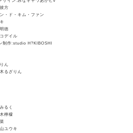
デザイン:みなキャワあかピv
延彼方
ャン・ド・キム・ファン
ウキ
馬明徳
ロコデイル
:studio H?KIBOSHI
ざりん
柏木るざりん
いみるく
代木檸檬
柑菜
西山ユウキ