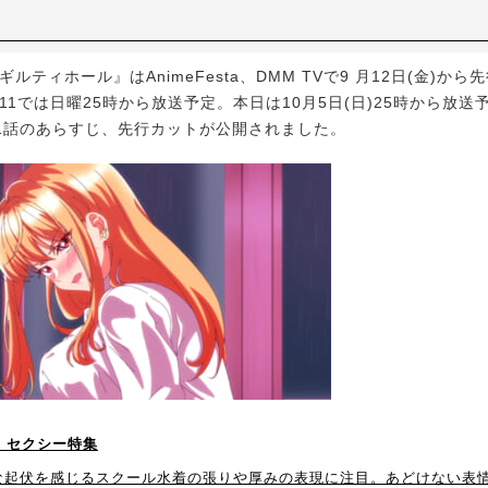
ルティホール』はAnimeFesta、DMM TVで9 月12日(金)から
BS11では日曜25時から放送予定。本日は10月5日(日)25時から放
1話のあらすじ、先行カットが公開されました。
！】セクシー特集
な起伏を感じるスクール水着の張りや厚みの表現に注目。あどけない表