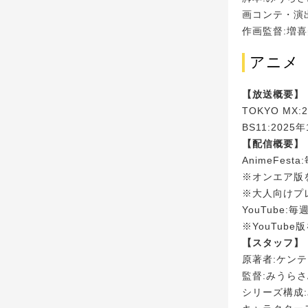
画コンテ・演
作画監督:増喜美
アニメ
【放送概要】
TOKYO MX
BS11:202
【配信概要】
AnimeFes
※オンエア版
※大人向けプレ
YouTube:
※YouTube
【スタッフ】
原著者:ケン
監督:みうら
シリーズ構成