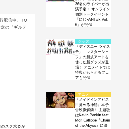
36名のライバーが出
演予定！ オンライン
個別トークイベント
「にじFANTalk Vol.
先行配信中。TO
6」が開催
送予定の『ギルテ
グッズ
『ディズニー ツイス
テ』「マスターシェ
フ」の新規アートを
使った新グッズが登
場！ アニメイトでは
特典がもらえるフェ
アも開催
アニメ
『メイドインアビス
目覚める神秘』本予
告映像解禁！ 主題歌
はKevin Penkin feat.
Mori Calliope『Chain
of the Abyss』に決
情のスク水姿が