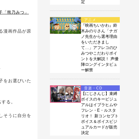
定
子「熊乃みつ」
アニメ
『映画ちいかわ』鈴
る漫画作品が原
木みのりさん「ナガ
ノ先生から選考理由
をいただきまし
て…」アフレコのひ
みつやこだわりポイ
ントを大解説！ 声優
陣ロングインタビュ
。
ー解禁
子をお選びいた
音楽・CD
【にじさんじ】束縛
ボイスのキービジュ
名する。
アルはイブラヒムや
フレン・E・ルスタ
しそうに自分を
リオ！ 新コンセプト
ボイス＆ボイスビジ
ュアルカードが販売
決定