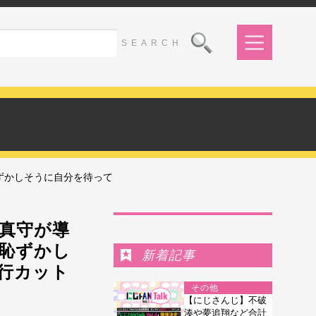
ずかしそうに自分を待って
Ranking
真守が導
恥ずかし
新着記事
先行カット
その他
【にじさんじ】不破
湊や夢追翔など合計