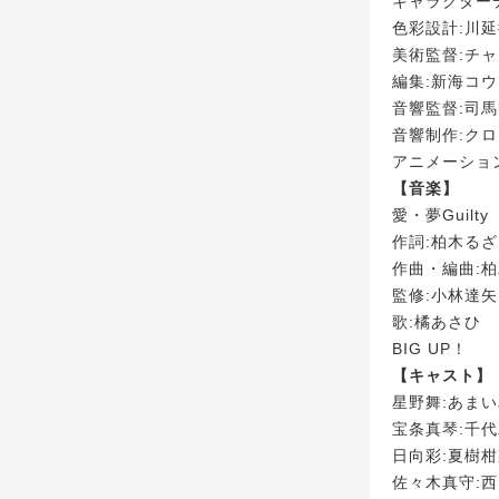
キャラクター
色彩設計:川
美術監督:チ
編集:新海コ
音響監督:司
音響制作:ク
アニメーション制作
【音楽】
愛・夢Guilty
作詞:柏木る
作曲・編曲:
監修:小林達矢
歌:橘あさひ
BIG UP！
【キャスト】
星野舞:あま
宝条真琴:千
日向彩:夏樹
佐々木真守: