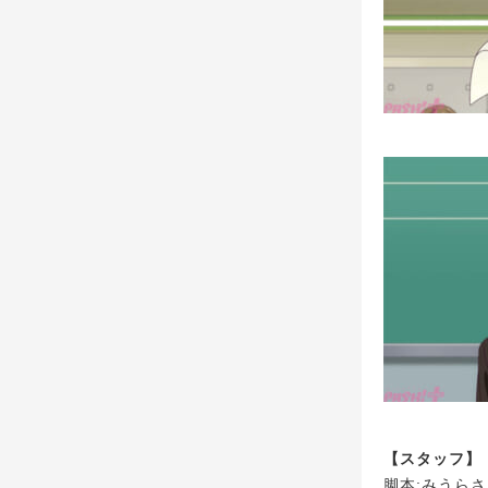
【スタッフ】
脚本:みうら