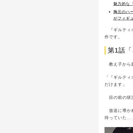
魅力的な
胸元のハ
がフィギ
『ギルティホ
作です。
第1話
教え子から舐
「『ギルティ
だけます」
目の前の状況
放送に導かれ
待っていた…