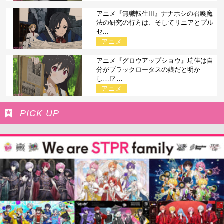
アニメ『無職転生III』ナナホシの召喚魔
法の研究の行方は、そしてリニアとプル
セ...
アニメ
アニメ『グロウアップショウ』瑞佳は自
分がブラックロータスの娘だと明か
し…!? ...
アニメ
PICK UP