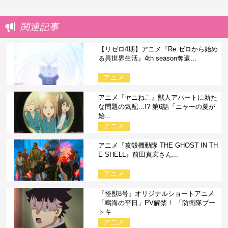
関連記事
【リゼロ4期】アニメ『Re:ゼロから始め
る異世界生活』4th season奪還...
アニメ
アニメ『ヤニねこ』獣人アパートに新た
な問題の気配…!? 第6話「ニャーの夏が
始...
アニメ
アニメ『攻殻機動隊 THE GHOST IN TH
E SHELL』前田真宏さん...
アニメ
『怪獣8号』オリジナルショートアニメ
「鳴海の平日」PV解禁！ 「防衛隊ブー
トキ...
アニメ