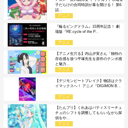
子だらけの合同特訓が幕を開ける！ 第6
話...
アニメ
『輪るピングドラム』15周年記念！ 劇
場版『RE:cycle of the P...
アニメ
【アニメ生穴る】内山夕実さん「独特の
存在感を放つ平塚先生を原作のテンポ感
と魅力...
アニメ
【デジモンビートブレイク】物語はクラ
イマックスへ！ アニメ『DIGIMON B...
アニメ
【たんプリ】くれあはパティスリーチュ
チュのシフトを調整してもらいながら探
偵をや...
アニメ