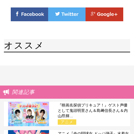
オススメ
関連記事
『映画名探偵プリキュア！』ゲスト声優
として鬼頭明里さん＆島﨑信長さん＆内
山昂輝...
アニメ
アニメ『炎の闘球女 ドッジ弾子』水着女