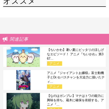
オススメ
関連記事
【ちいかわ】暑い夏にピッタリの涼しげ
なエピソード！ アニメ『ちいかわ』第3
67...
アニメ
アニメ『ジャイアントお嬢様』富士動機
子とDr.セバスチャンを大迫力に描いたテ
ィ...
アニメ
【なのはガンブレ】マナはトワの能力に
興味を持ち、蔵木に確保を依頼する。ア
ニメ『...