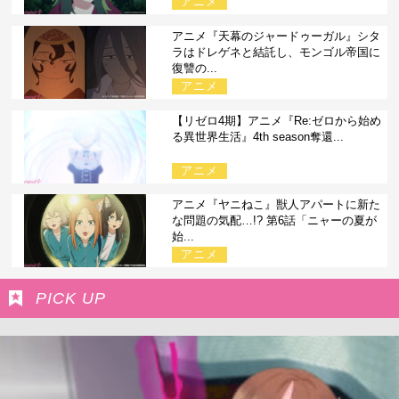
アニメ
アニメ『天幕のジャードゥーガル』シタ
ラはドレゲネと結託し、モンゴル帝国に
復讐の...
アニメ
【リゼロ4期】アニメ『Re:ゼロから始め
る異世界生活』4th season奪還...
アニメ
アニメ『ヤニねこ』獣人アパートに新た
な問題の気配…!? 第6話「ニャーの夏が
始...
アニメ
PICK UP