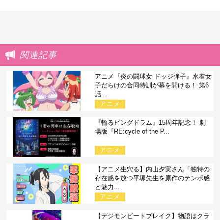
関連記事
アニメ『炎の闘球女 ドッジ弾子』水着女
子だらけの合同特訓が幕を開ける！ 第6
話...
アニメ
『輪るピングドラム』15周年記念！ 劇
場版『RE:cycle of the P...
アニメ
【アニメ生穴る】内山夕実さん「独特の
存在感を放つ平塚先生を原作のテンポ感
と魅力...
アニメ
【デジモンビートブレイク】物語はクラ