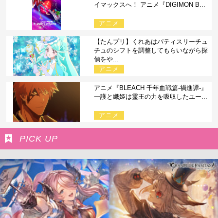
イマックスへ！ アニメ『DIGIMON B...
アニメ
【たんプリ】くれあはパティスリーチュ
チュのシフトを調整してもらいながら探
偵をや...
アニメ
アニメ『BLEACH 千年血戦篇-禍進譚-』
一護と織姫は霊王の力を吸収したユー...
アニメ
PICK UP