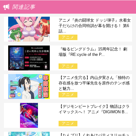
関連記事
アニメ『炎の闘球女 ドッジ弾子』水着女
子だらけの合同特訓が幕を開ける！ 第6
話...
アニメ
『輪るピングドラム』15周年記念！ 劇
場版『RE:cycle of the P...
アニメ
【アニメ生穴る】内山夕実さん「独特の
存在感を放つ平塚先生を原作のテンポ感
と魅力...
アニメ
【デジモンビートブレイク】物語はクラ
イマックスへ！ アニメ『DIGIMON B...
アニメ
【たんプリ】くれあはパティスリーチュ