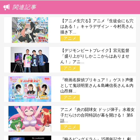
関連記事
【アニメ生穴る】アニメ『生徒会にも穴
はある！』キャラデザイン・今村亮さん
描き下...
アニメ
【デジモンビートブレイク】宮元監督
「盛り上がりしかここからはありませ
ん！」アニ...
アニメ
『映画名探偵プリキュア！』ゲスト声優
として鬼頭明里さん＆島﨑信長さん＆内
山昂輝...
アニメ
アニメ『炎の闘球女 ドッジ弾子』水着女
子だらけの合同特訓が幕を開ける！ 第6
話...
アニメ
『輪るピングドラム』15周年記念！ 劇