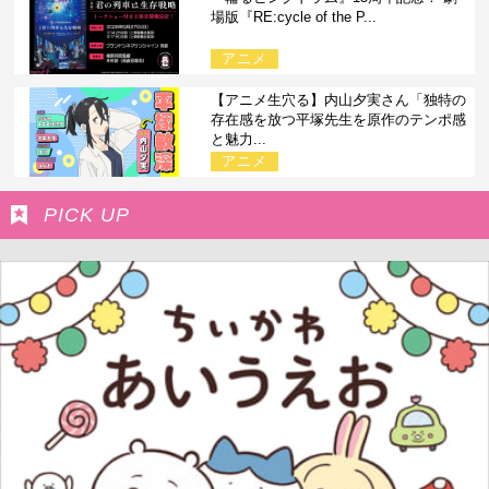
場版『RE:cycle of the P...
アニメ
【アニメ生穴る】内山夕実さん「独特の
存在感を放つ平塚先生を原作のテンポ感
と魅力...
アニメ
PICK UP