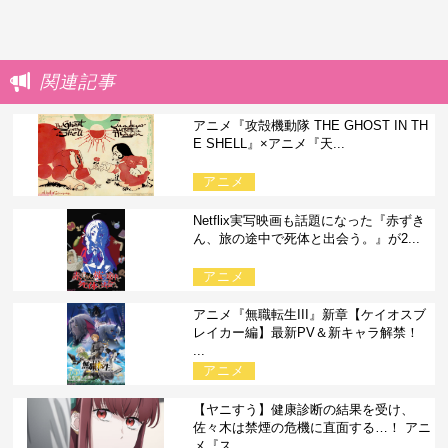
関連記事
アニメ『攻殻機動隊 THE GHOST IN TH
E SHELL』×アニメ『天...
アニメ
Netflix実写映画も話題になった『赤ずき
ん、旅の途中で死体と出会う。』が2...
アニメ
アニメ『無職転生III』新章【ケイオスブ
レイカー編】最新PV＆新キャラ解禁！
...
アニメ
【ヤニすう】健康診断の結果を受け、
佐々木は禁煙の危機に直面する…！ アニ
メ『ス...