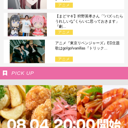
アニメ
【まどマギ】狩野英孝さん「“バズったら
うれしいな”くらいに思っておきます」
『劇...
アニメ
アニメ『東京リベンジャーズ』ED主題
歌はgo!go!vanillas『トリック...
アニメ
PICK UP