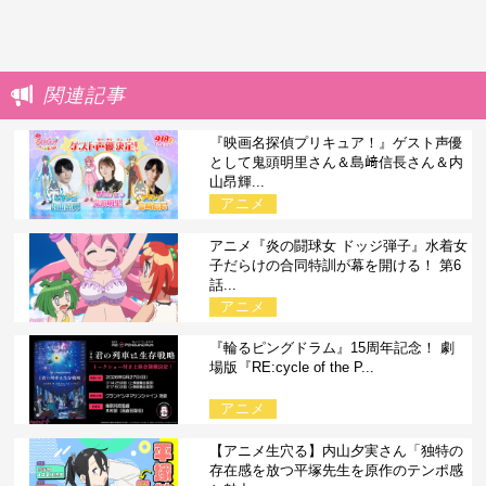
関連記事
『映画名探偵プリキュア！』ゲスト声優
として鬼頭明里さん＆島﨑信長さん＆内
山昂輝...
アニメ
アニメ『炎の闘球女 ドッジ弾子』水着女
子だらけの合同特訓が幕を開ける！ 第6
話...
アニメ
『輪るピングドラム』15周年記念！ 劇
場版『RE:cycle of the P...
アニメ
【アニメ生穴る】内山夕実さん「独特の
存在感を放つ平塚先生を原作のテンポ感