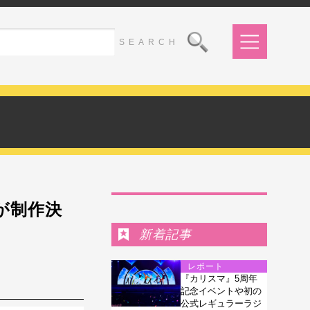
Ranking
3が制作決
新着記事
レポート
『カリスマ』5周年
記念イベントや初の
公式レギュラーラジ