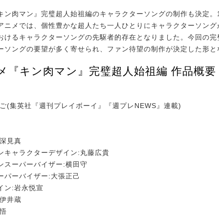
ン肉マン』完璧超人始祖編のキャラクターソングの制作も決定。1
アニメでは、個性豊かな超人たち一人ひとりにキャラクターソング
おけるキャラクターソングの先駆者的存在となりました。今回の完
ーソングの要望が多く寄せられ、ファン待望の制作が決定した形と
ニメ『キン肉マン』完璧超人始祖編 作品概要
まご(集英社『週刊プレイボーイ』『週プレNEWS』連載)
:深見真
ンキャラクターデザイン:丸藤広貴
ンスーパーバイザー:横田守
ーパーバイザー:大張正己
イン:岩永悦宣
:伊井蔵
栁悟