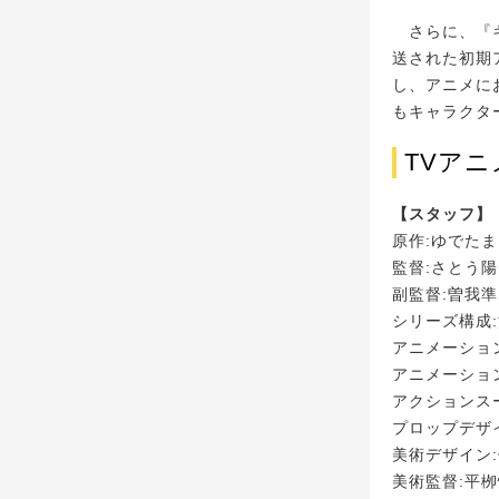
さらに、『キ
送された初期
し、アニメに
もキャラクタ
TVア
【スタッフ】
原作:ゆでた
監督:さとう陽
副監督:曽我準
シリーズ構成
アニメーショ
アニメーショ
アクションス
プロップデザ
美術デザイン
美術監督:平