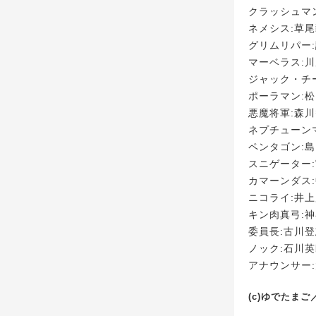
クラッシュマ
ネメシス:草
グリムリパー
マーベラス:
ジャック・チ
ポーラマン:
悪魔将軍:森
ネプチューン
ペンタゴン:
スニゲーター
カマーンダス
ニコライ:井
キン肉真弓:
委員長:古川
ノック:石川
アナウンサー
(c)ゆでたま