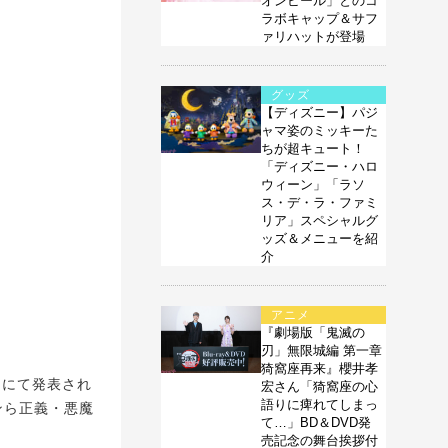
オンビール」とのコ
ラボキャップ＆サフ
ァリハットが登場
グッズ
【ディズニー】パジ
ャマ姿のミッキーた
ちが超キュート！
「ディズニー・ハロ
ウィーン」「ラソ
ス・デ・ラ・ファミ
リア」スペシャルグ
ッズ＆メニューを紹
介
アニメ
『劇場版「鬼滅の
刃」無限城編 第一章
猗窩座再来』櫻井孝
』にて発表され
宏さん「猗窩座の心
語りに痺れてしまっ
ンら正義・悪魔
て…」BD＆DVD発
売記念の舞台挨拶付