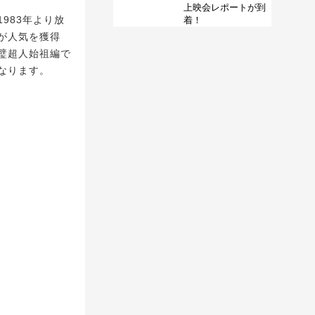
上映会レポートが到
983年より放
着！
が人気を獲得
璧超人始祖編で
なります。