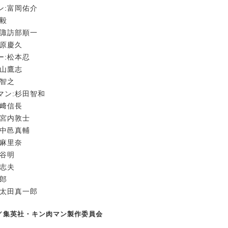
ン:富岡佑介
尾毅
:諏訪部順一
川原慶久
ー:松本忍
松山鷹志
川智之
マン:杉田智和
島﨑信長
:宮内敦士
:中邑真輔
上麻里奈
神谷明
登志夫
英郎
:太田真一郎
ご／集英社・キン肉マン製作委員会