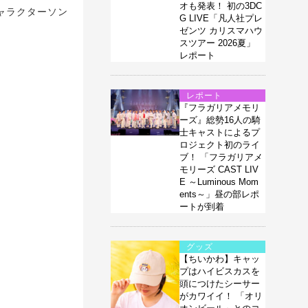
オも発表！ 初の3DC
キャラクターソン
G LIVE「凡人社プレ
ゼンツ カリスマハウ
スツアー 2026夏」
レポート
レポート
『フラガリアメモリ
ーズ』総勢16人の騎
士キャストによるプ
ロジェクト初のライ
ブ！ 「フラガリアメ
モリーズ CAST LIV
E ～Luminous Mom
ents～」昼の部レポ
ートが到着
グッズ
【ちいかわ】キャッ
プはハイビスカスを
頭につけたシーサー
がカワイイ！ 「オリ