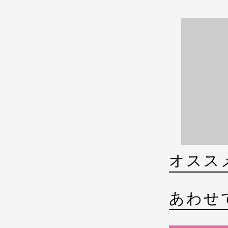
オスス
あわせ