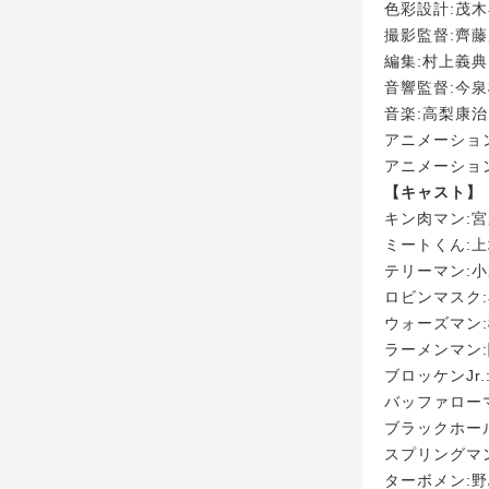
色彩設計:茂
撮影監督:齊
編集:村上義典
音響監督:今
音楽:高梨康治
アニメーショ
アニメーション制作
【キャスト】
キン肉マン:
ミートくん:
テリーマン:
ロビンマスク
ウォーズマン
ラーメンマン
ブロッケンJr.
バッファロー
ブラックホー
スプリングマ
ターボメン: