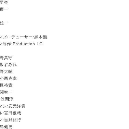
木早誉
藤慶一
泉雄一
ンプロデューサー:黒木類
:Production I.G
宮野真守
上坂すみれ
小野大輔
:小西克幸
:梶裕貴
:関智一
:笠間淳
マン:安元洋貴
ル:宮田俊哉
ン:吉野裕行
野島健児