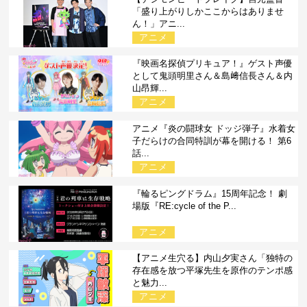
「盛り上がりしかここからはありませ
ん！」アニ...
アニメ
『映画名探偵プリキュア！』ゲスト声優
として鬼頭明里さん＆島﨑信長さん＆内
山昂輝...
アニメ
アニメ『炎の闘球女 ドッジ弾子』水着女
子だらけの合同特訓が幕を開ける！ 第6
話...
アニメ
『輪るピングドラム』15周年記念！ 劇
場版『RE:cycle of the P...
アニメ
【アニメ生穴る】内山夕実さん「独特の
存在感を放つ平塚先生を原作のテンポ感
と魅力...
アニメ