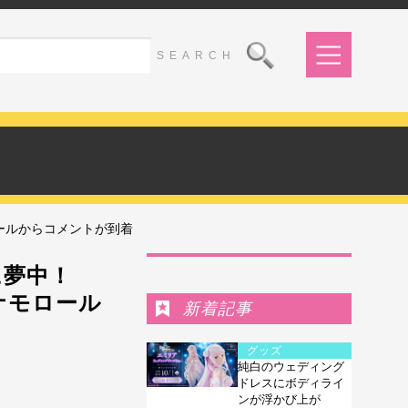
ロールからコメントが到着
Ranking
に夢中！
シナモロール
新着記事
グッズ
純白のウェディング
ドレスにボディライ
ンが浮かび上が