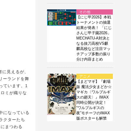
その他
【にじ甲2026】本戦
トーナメントの抽選
結果が発表！ 「にじ
さんじ甲子園2026」
MECHATU-A対決と
なる抜刀高校VS麒
麟高校など注目マッ
チアップ多数の振り
分け内容まとめ
者に見えるが、
アニメ
リーランドを舞
【まどマギ】『劇場
っています。1
版 魔法少女まどか☆
マギカ〈ワルプルギ
クロミが織りな
スの廻天〉』IMAX
同時公開が決定！
“ワルプルギスの
中になっている
夜”モチーフのIMAX
版ポスターも解禁
ラクターたち
品にまつわる