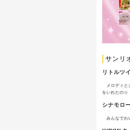
サンリ
リトルツ
メロディとク
をいれたの☆
シナモロ
みんなでわい