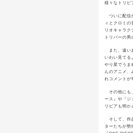
様々なトリビ
ついに配信が
ィとクロミの
リオキャラク
トリバーの男
また、遠いお
いわい見てる
やり星でうま
んのアニメ、
れコメントが
その他にも、
ース』や『ジ
リビアも明か
そして、作品
ターたちが勢