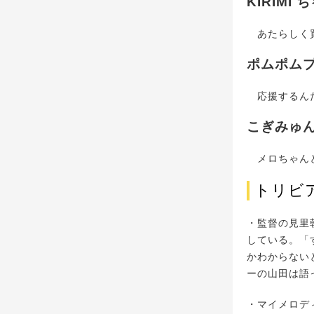
KIRIMI 
あたらしく買
ポムポム
応援するんだ
こぎみゅ
メロちゃんと
トリビ
・監督の見里
している。「
かわからない
ーの山田は語
・マイメロデ