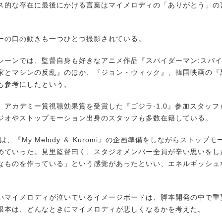
ス的な存在に最後にかける言葉はマイメロディの「ありがとう」の
ーの口の動きも一つひとつ撮影されている。
シーンでは、監督自身も好きなアニメ作品『スパイダーマン:スパ
家とマシンの反乱』のほか、『ジョン・ウィック』、韓国映画の『悪女
も参考にしたという。
、アカデミー賞視聴効果賞を受賞した『ゴジラ-1.0』参加スタッフ
ジオやストップモーション出身のスタッフも多数在籍している。
では、『My Melody ＆ Kuromi』の企画準備をしながらストップ
めていった。見里監督曰く、スタジオメンバー全員が辛い思いをし
なものを作っている」という感覚があったといい、エネルギッシュ
いマイメロディが泣いているイメージボードは、脚本開発の中で重
根本は、どんなときにマイメロディが悲しくなるかを考えた。