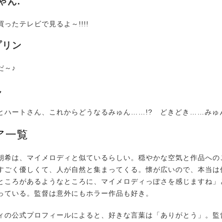
ちゃん.
ったテレビで見るよ～!!!!
プリン
～♪
ん
ハートさん、これからどうなるみゅん……!? どきどき……みゅ
ア一覧
朝希は、マイメロディと似ているらしい。穏やかな空気と作品への
すごく優しくて、人が自然と集まってくる。懐が広いので、本当は
ところがあるようなところに、マイメロディっぽさを感じますね」
っている。監督は意外にもホラー作品も好き。
ィの公式プロフィールによると、好きな言葉は「ありがとう」。監