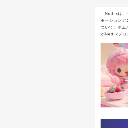
Netfli
モーションアニメ
ついて、ポム
がNetfli