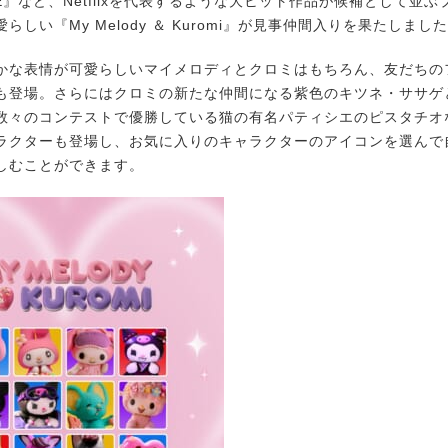
ECE』など、Netflixを代表するような大ヒット作品が候補として並
らしい『My Melody ＆ Kuromi』が見事仲間入りを果たしまし
な表情が可愛らしいマイメロディとクロミはもちろん、友だちの
も登場。さらにはクロミの新たな仲間になる紫色のキツネ・ササゲ
数々のコンテストで優勝している猫の有名パティシエのピスタチオ
ラクターも登場し、お気に入りのキャラクターのアイコンを選んで
しむことができます。