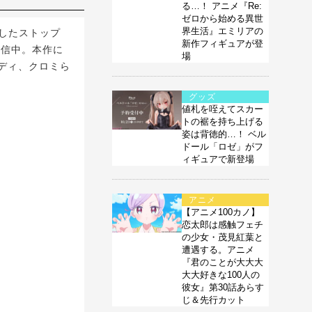
る…！ アニメ『Re:
ゼロから始める異世
界生活』エミリアの
にしたストップ
新作フィギュアが登
占配信中。本作に
場
ディ、クロミら
グッズ
値札を咥えてスカー
トの裾を持ち上げる
姿は背徳的…！ ベル
ドール「ロゼ」がフ
ィギュアで新登場
アニメ
【アニメ100カノ】
恋太郎は感触フェチ
の少女・茂見紅葉と
遭遇する。アニメ
『君のことが大大大
大大好きな100人の
彼女』第30話あらす
じ＆先行カット