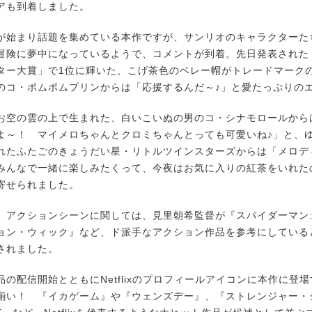
アも到着しました。
始まり話題を集めている本作ですが、サンリオのキャラクターた
冒険に夢中になっているようで、コメントが到着。先日発表された「2
ター大賞」で1位に輝いた、こげ茶色のベレー帽がトレードマーク
のコ・ポムポムプリンからは「応援するんだ～♪」と愛たっぷりの
空の雲の上で生まれた、白いこいぬの男のコ・シナモロールから
よ～！ マイメロちゃんとクロミちゃんとっても可愛いね♪」と、
れたふたごのきょうだい星・リトルツインスターズからは「メロデ
みんなで一緒に楽しみたくって、今夜はお気に入りの紅茶をいれた
寄せられました。
アクションシーンに関しては、見里朝希監督が『スパイダーマン
ョン・ウィック』など、ド派手なアクション作品を参考にしている
されました。
の配信開始とともにNetflixのプロフィールアイコンに本作に登
揃い！ 『イカゲーム』や『ウェンズデー』、『ストレンジャー・