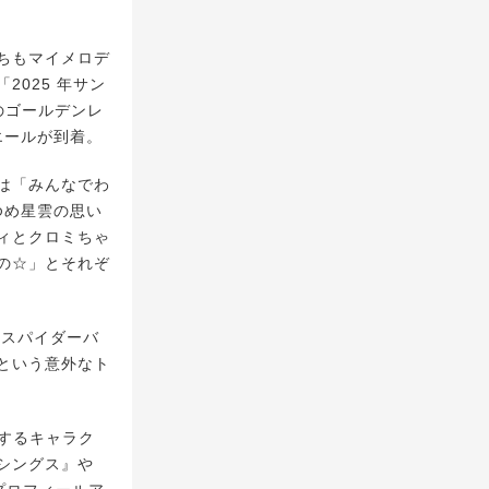
ちもマイメロデ
025 年サン
のゴールデンレ
エールが到着。
は「みんなでわ
ゆめ星雲の思い
ィとクロミちゃ
の☆」とそれぞ
:スパイダーバ
という意外なト
場するキャラク
シングス』や