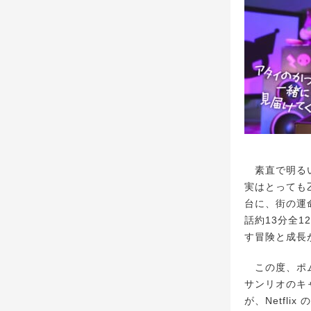
素直で明るい
実はとっても
台に、街の運
話約13分全
す冒険と成長
この度、ポム
サンリオのキ
が、Netfl