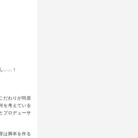
ん……！
こだわりが同居
何を考えている
とプロデューサ
督は脚本を作る