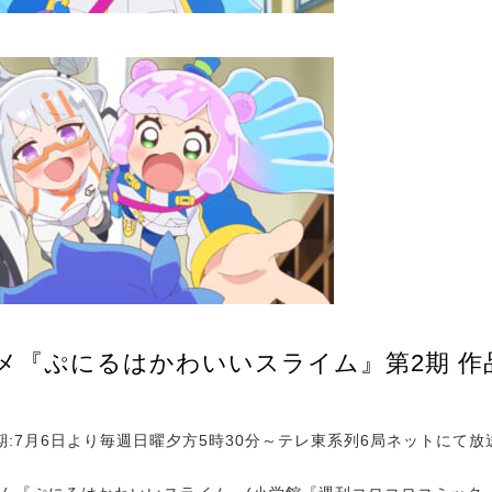
ニメ『ぷにるはかわいいスライム』第2期 作
期:7月6日より毎週日曜夕方5時30分～テレ東系列6局ネットにて放