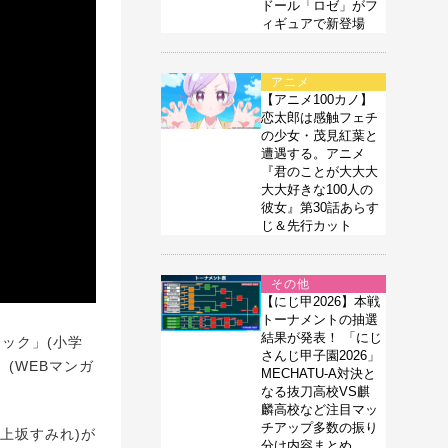
ドール「ロゼ」がフ
ィギュアで新登場
アニメ
【アニメ100カノ】
恋太郎は感触フェチ
の少女・茂見紅葉と
遭遇する。アニメ
『君のことが大大大
大大好きな100人の
彼女』第30話あらす
じ＆先行カット
その他
【にじ甲2026】本戦
トーナメントの抽選
結果が発表！ 「にじ
ック」(小学
さんじ甲子園2026」
」(WEBマンガ
MECHATU-A対決と
なる抜刀高校VS麒
麟高校など注目マッ
チアップ多数の振り
:上坂すみれ)が
分け内容まとめ