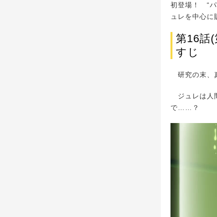
初登場！ “
ュレを中心に
第16話
すじ
研究の末、真
ジュレは人間
で……？