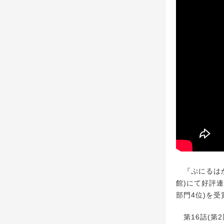
『ぷにるはか
館)にて好評連
部門4位)を
第16話(第2