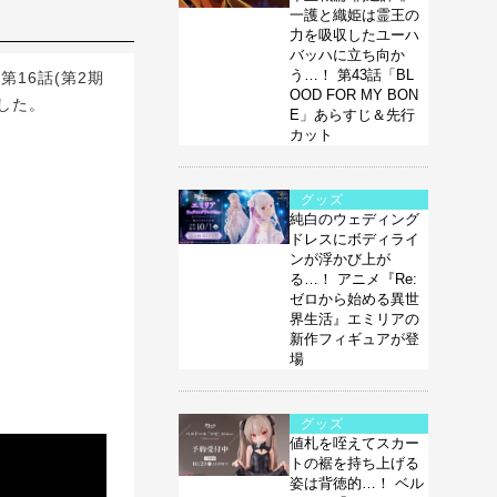
一護と織姫は霊王の
力を吸収したユーハ
バッハに立ち向か
う…！ 第43話「BL
16話(第2期
OOD FOR MY BON
した。
E」あらすじ＆先行
カット
グッズ
純白のウェディング
ドレスにボディライ
ンが浮かび上が
る…！ アニメ『Re:
ゼロから始める異世
界生活』エミリアの
新作フィギュアが登
場
グッズ
値札を咥えてスカー
トの裾を持ち上げる
姿は背徳的…！ ベル