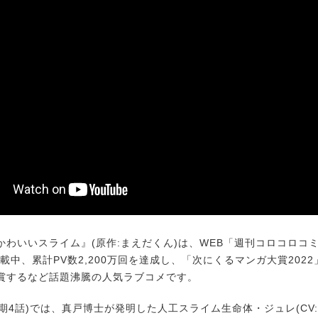
わいいスライム』(原作:まえだくん)は、WEB「週刊コロコロコミ
載中、累計PV数2,200万回を達成し、「次にくるマンガ大賞2022
受賞するなど話題沸騰の人気ラブコメです。
期4話)では、真戸博士が発明した人工スライム生命体・ジュレ(CV