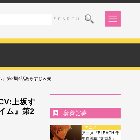
ム』第2期4話あらすじ＆先
Ranking
V:上坂す
イム』第2
新着記事
アニメ
アニメ『BLEACH 千
年血戦篇-禍進譚-』