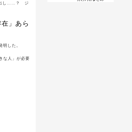
出し……？ ジ
存在」あら
を発明した。
きな人」が必要