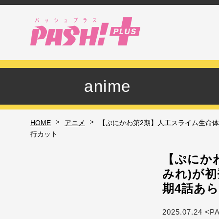
anime
>
>
HOME
アニメ
【ぷにかわ第2期】人工スライム生命体
行カット
【ぷにか
みれ)が
期4話あ
2025.07.24 <P