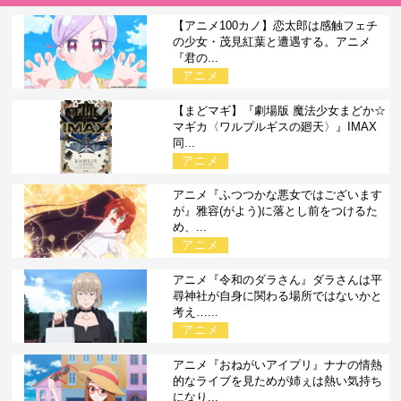
【アニメ100カノ】恋太郎は感触フェチ
の少女・茂見紅葉と遭遇する。アニメ
『君の...
アニメ
【まどマギ】『劇場版 魔法少女まどか☆
マギカ〈ワルプルギスの廻天〉』IMAX
同...
アニメ
アニメ『ふつつかな悪女ではございます
が』雅容(がよう)に落とし前をつけるた
め、...
アニメ
アニメ『令和のダラさん』ダラさんは平
尋神社が自身に関わる場所ではないかと
考え…...
アニメ
アニメ『おねがいアイプリ』ナナの情熱
的なライブを見ためが姉ぇは熱い気持ち
になり...