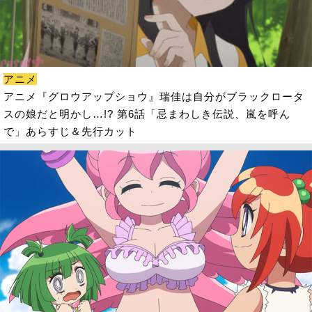
アニメ
アニメ『グロウアップショウ』瑞佳は自分がブラックロータ
スの娘だと明かし…!? 第6話「忌まわしき伝説、嵐を呼ん
で」あらすじ＆先行カット