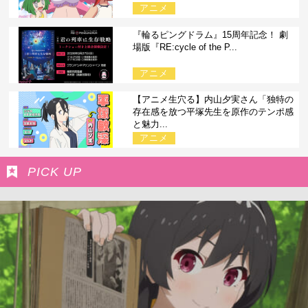
アニメ
『輪るピングドラム』15周年記念！ 劇
場版『RE:cycle of the P...
アニメ
【アニメ生穴る】内山夕実さん「独特の
存在感を放つ平塚先生を原作のテンポ感
と魅力...
アニメ
PICK UP