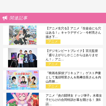
関連記事
【アニメ生穴る】アニメ『生徒会にも穴
はある！』キャラデザイン・今村亮さん
描き下...
アニメ
【デジモンビートブレイク】宮元監督
「盛り上がりしかここからはありませ
ん！」アニ...
アニメ
『映画名探偵プリキュア！』ゲスト声優
として鬼頭明里さん＆島﨑信長さん＆内
山昂輝...
アニメ
アニメ『炎の闘球女 ドッジ弾子』水着女
子だらけの合同特訓が幕を開ける！ 第6
話...