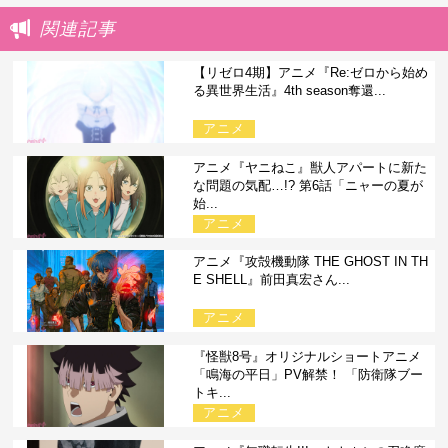
関連記事
【リゼロ4期】アニメ『Re:ゼロから始め
る異世界生活』4th season奪還...
アニメ
アニメ『ヤニねこ』獣人アパートに新た
な問題の気配…!? 第6話「ニャーの夏が
始...
アニメ
アニメ『攻殻機動隊 THE GHOST IN TH
E SHELL』前田真宏さん...
アニメ
『怪獣8号』オリジナルショートアニメ
「鳴海の平日」PV解禁！ 「防衛隊ブー
トキ...
アニメ