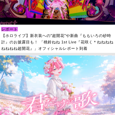
レポート
【ホロライブ】新衣装への”超開花”や新曲『ももいろの砂時
計』のお披露目も！ 「桃鈴ねね 1st Live『花咲く＊ねねねね
ねねねね超開花』」オフィシャルレポート到着