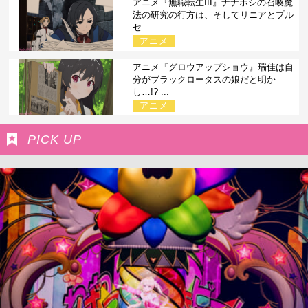
アニメ『無職転生III』ナナホシの召喚魔
法の研究の行方は、そしてリニアとプル
セ...
アニメ
アニメ『グロウアップショウ』瑞佳は自
分がブラックロータスの娘だと明か
し…!? ...
アニメ
PICK UP