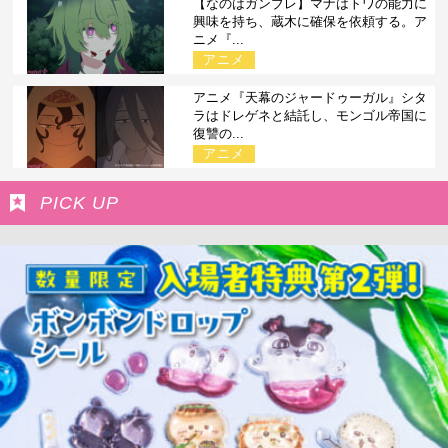
【なのはガンブレ】マナはトワの能力に
興味を持ち、蔵木に確保を依頼する。ア
ニメ『...
アニメ
アニメ『天幕のジャードゥーガル』シタ
ラはドレゲネと結託し、モンゴル帝国に
復讐の...
アニメ
PICK UP