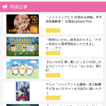
関連記事
『メイドインアビス 目覚める神秘』本予
告映像解禁！ 主題歌はKevin Pen...
アニメ
『映画ちいかわ』鈴木みのりさん「ナガ
ノ先生から選考理由をいただきまし
て…」アフ...
アニメ
【ちいかわ】暑い夏にピッタリの涼しげ
なエピソード！ アニメ『ちいかわ』第3
67...
アニメ
アニメ『ジャイアントお嬢様』富士動機
子とDr.セバスチャンを大迫力に描いたテ
ィ...
アニメ