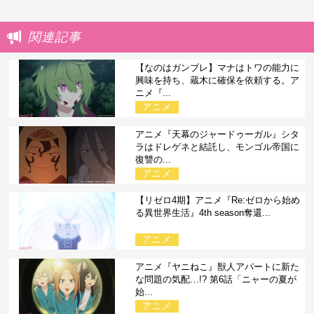
関連記事
【なのはガンブレ】マナはトワの能力に
興味を持ち、蔵木に確保を依頼する。ア
ニメ『...
アニメ
アニメ『天幕のジャードゥーガル』シタ
ラはドレゲネと結託し、モンゴル帝国に
復讐の...
アニメ
【リゼロ4期】アニメ『Re:ゼロから始め
る異世界生活』4th season奪還...
アニメ
アニメ『ヤニねこ』獣人アパートに新た
な問題の気配…!? 第6話「ニャーの夏が
始...
アニメ