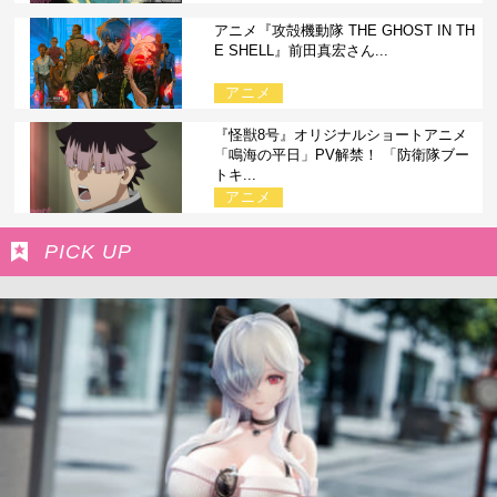
アニメ『攻殻機動隊 THE GHOST IN TH
E SHELL』前田真宏さん...
アニメ
『怪獣8号』オリジナルショートアニメ
「鳴海の平日」PV解禁！ 「防衛隊ブー
トキ...
アニメ
PICK UP