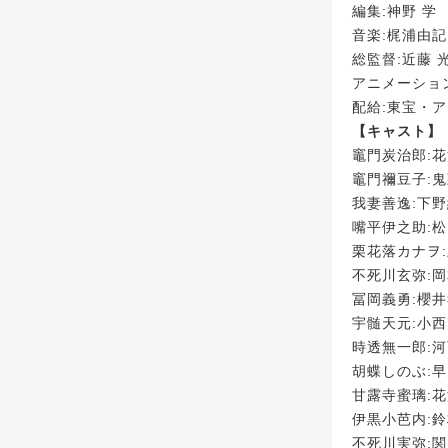
編集:神野 学
音楽:梶浦由記
総監督:近藤 
アニメーション制
配給:東宝・
【キャスト】
竈門炭治郎:
竈門禰豆子:
我妻善逸:下
嘴平伊之助:
栗花落カナヲ
不死川玄弥:
冨岡義勇:櫻
宇髄天元:小
時透無一郎:
胡蝶しのぶ:
甘露寺蜜璃:
伊黒小芭内:
不死川実弥: