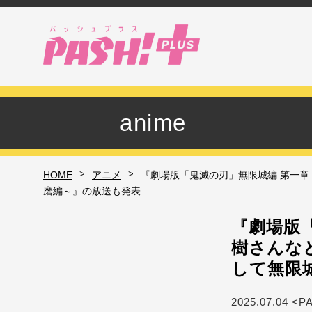
anime
>
>
HOME
アニメ
『劇場版「鬼滅の刃」無限城編 第一章
磨編～』の放送も発表
『劇場版
樹さんな
して無限
2025.07.04 <P