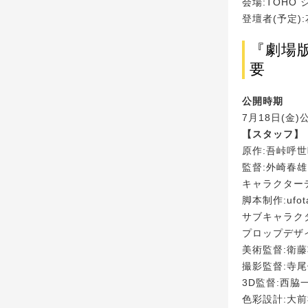
会場:TOHO
登壇者(予定)
『劇場
要
公開時期
7月18日(金)
【スタッフ】
原作:吾峠呼世
監督:外崎春雄
キャラクター
脚本制作:ufota
サブキャラク
プロップデザ
美術監督:衛
撮影監督:寺
3D監督:西脇
色彩設計:大