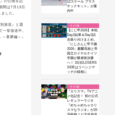
来』の公開を記
12スケール プラス
チックキット』が案
間は7月13日
内中
しました。
特別放送』と題
その他
【にじ甲2026】本戦
て一挙放送中。
Day2結果＆Day3試
へ ～童磨編～』
合振り分けまとめ。
「にじさんじ甲子園
2026」麒麟高校と帝
国立ロイヤルナイツ
拶
学園が勝者側決勝
へ！ 3日目LOSERS
SIDEはリベンジマ
ッチの様相に
その他
『カリスマ』TVアニ
メ化記念！ 初の公式
レギュラーラジオ
『めちゃめちゃカリ
スマなラジオ』が20
26年秋より文化放送