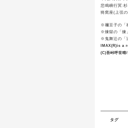
悲鳴嶼行冥:
猗窩座(上弦の
※禰豆子の「
※煉獄の「煉
※鬼舞辻の「
IMAX(R)is a 
(C)吾峠呼世晴
タグ