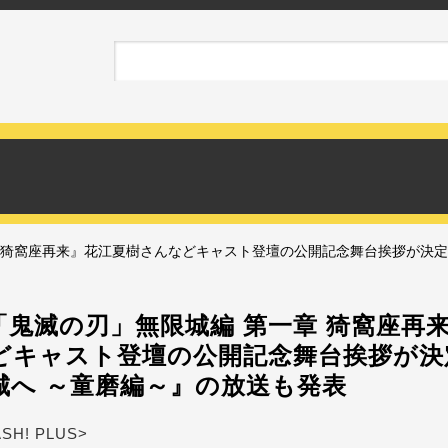
 猗窩座再来』花江夏樹さんなどキャスト登壇の公開記念舞台挨拶が決定
「鬼滅の刃」無限城編 第一章 猗窩座再
どキャスト登壇の公開記念舞台挨拶が決
城へ ～童磨編～』の放送も発表
ASH! PLUS>