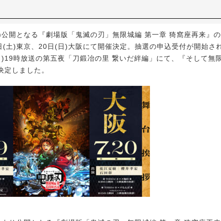
金)公開となる『劇場版「鬼滅の刃」無限城編 第一章 猗窩座再来』
日(土)東京、20日(日)大阪にて開催決定。抽選の申込受付が開始さ
日)19時放送の第五夜「刀鍛冶の里 繋いだ絆編」にて、『そして無
決定しました。