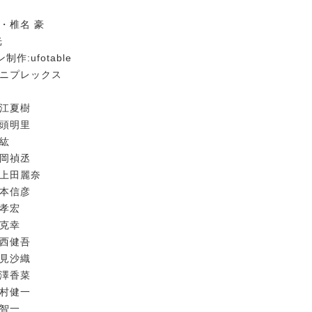
・椎名 豪
光
作:ufotable
アニプレックス
花江夏樹
鬼頭明里
野紘
松岡禎丞
:上田麗奈
岡本信彦
井孝宏
西克幸
河西健吾
早見沙織
花澤香菜
鈴村健一
関智一