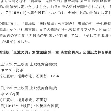
金)より公開となる『劇場版「鬼滅の刃」無限城編 第一章 猗窩座再
拶の開催が決定いたしました。抽選の申込受付が開始されており、期
お、7月19日(土)の舞台挨拶については、全国生中継の開催も決定
開に向け、『劇場版「無限城編」公開記念!「鬼滅の刃」全七夜
車編』から『柱稽古編』までの物語が全七夜に渡りフジテレビ系に
19時放送の第五夜「刀鍛冶の里 繋いだ絆編」では、『そして無限城
とが決定しました。
『劇場版「鬼滅の刃」無限城編 第一章 猗窩座再来』公開記念舞台挨
(土)9:20の上映回(上映後舞台挨拶)
 シネマズ日比谷
:花江夏樹、櫻井孝宏、石田彰、LiSA
(日)8:30の上映回(上映後舞台挨拶)
 シネマズ梅田
:花江夏樹、櫻井孝宏、石田彰
(日)10:15の上映回(上映後舞台挨拶)