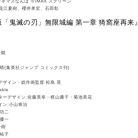
 シネマズなんば ※IMAX スクリーン
:花江夏樹、櫻井孝宏、石田彰
版「鬼滅の刃」無限城編 第一章 猗窩座再来
公開
晴(集英社ジャンプ コミックス刊)
デザイン・総作画監督:松島 晃
ble
ターデザイン:佐藤美幸・梶山庸子・菊池美花
イン:小山将治
藤功二
尾優一
一樹
前祐子