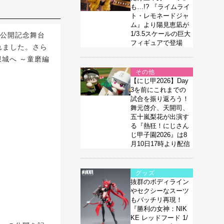
も…!? 『ライムライ
ト・レモネードジャ
ム』より陽見恵凪が
1/3.5スケールの巨大
の公開記念舞台
フィギュアで登場
れました。さら
限城へ ～童磨編
その他
【にじ甲2026】Day
3を前にこれまでの
試合を振り返ろう！
舞元啓介、天開司、
五十嵐梨花が出演す
る『熱狂！にじさん
じ甲子園2026』は8
月10日17時より配信
グッズ
抜群のボディライン
やセクシーなスーツ
もバッチリ再現！
『勝利の女神：NIK
KE レッドフード 1/