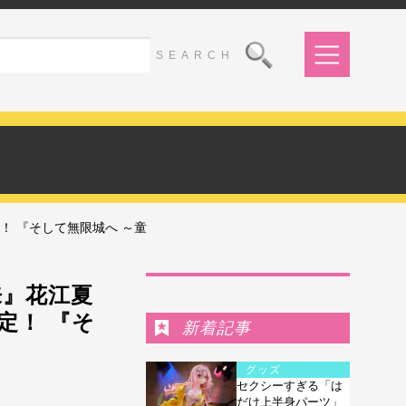
！ 『そして無限城へ ～童
Ranking
来』花江夏
定！ 『そ
新着記事
グッズ
セクシーすぎる「は
だけ上半身パーツ」