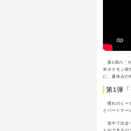
第1弾の「モ
米ポケモン研
に、夏休みの
第1弾
憧れのヒーロ
とパートナー
道中で出会う
とができるの