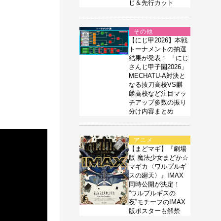
じ＆先行カット
その他
【にじ甲2026】本戦
トーナメントの抽選
結果が発表！ 「にじ
さんじ甲子園2026」
MECHATU-A対決と
なる抜刀高校VS麒
麟高校など注目マッ
チアップ多数の振り
分け内容まとめ
アニメ
【まどマギ】『劇場
版 魔法少女まどか☆
マギカ〈ワルプルギ
スの廻天〉』IMAX
同時公開が決定！
“ワルプルギスの
夜”モチーフのIMAX
版ポスターも解禁