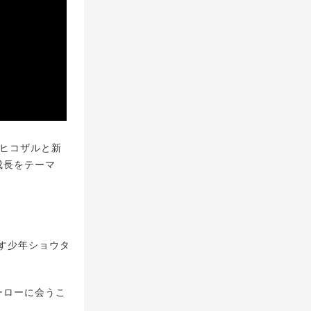
「ヒコザルと新
成長をテーマ
す少年ショウタ
ーローに会うこ