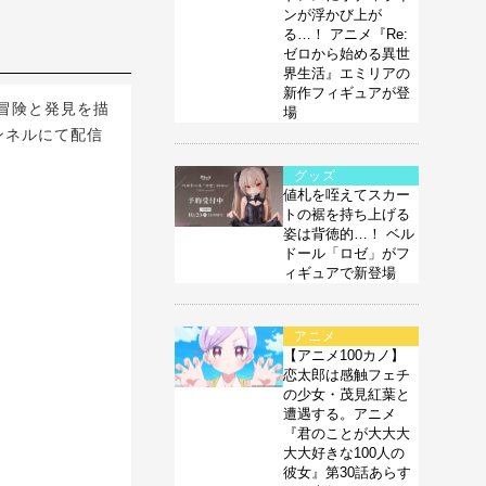
ンが浮かび上が
る…！ アニメ『Re:
ゼロから始める異世
界生活』エミリアの
新作フィギュアが登
冒険と発見を描
場
ンネルにて配信
グッズ
値札を咥えてスカー
トの裾を持ち上げる
姿は背徳的…！ ベル
ドール「ロゼ」がフ
ィギュアで新登場
アニメ
【アニメ100カノ】
恋太郎は感触フェチ
の少女・茂見紅葉と
遭遇する。アニメ
『君のことが大大大
大大好きな100人の
彼女』第30話あらす