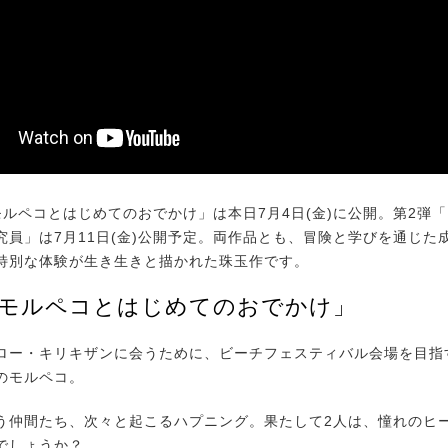
ルペコとはじめてのおでかけ」は本日7月4日(金)に公開。第2弾
究員」は7月11日(金)公開予定。両作品とも、冒険と学びを通じた
特別な体験が生き生きと描かれた珠玉作です。
「モルペコとはじめてのおでかけ」
ー・キリキザンに会うために、ビーチフェスティバル会場を目指
のモルペコ。
仲間たち、次々と起こるハプニング。果たして2人は、憧れのヒ
でしょうか？