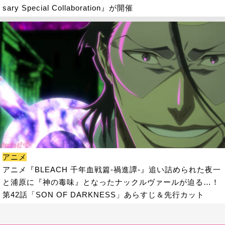
sary Special Collaboration』が開催
アニメ
アニメ『BLEACH 千年血戦篇-禍進譚-』追い詰められた夜一
と浦原に『神の毒味』となったナックルヴァールが迫る…！
第42話「SON OF DARKNESS」あらすじ＆先行カット