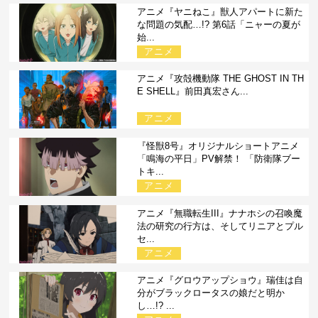
アニメ『ヤニねこ』獣人アパートに新た
な問題の気配…!? 第6話「ニャーの夏が
始...
アニメ
アニメ『攻殻機動隊 THE GHOST IN TH
E SHELL』前田真宏さん...
アニメ
『怪獣8号』オリジナルショートアニメ
「鳴海の平日」PV解禁！ 「防衛隊ブー
トキ...
アニメ
アニメ『無職転生III』ナナホシの召喚魔
法の研究の行方は、そしてリニアとプル
セ...
アニメ
アニメ『グロウアップショウ』瑞佳は自
分がブラックロータスの娘だと明か
し…!? ...