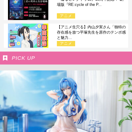
場版『RE:cycle of the P...
アニメ
【アニメ生穴る】内山夕実さん「独特の
存在感を放つ平塚先生を原作のテンポ感
と魅力...
アニメ
PICK UP