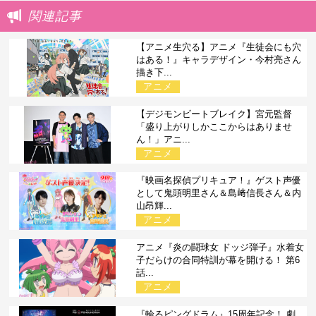
関連記事
【アニメ生穴る】アニメ『生徒会にも穴
はある！』キャラデザイン・今村亮さん
描き下...
アニメ
【デジモンビートブレイク】宮元監督
「盛り上がりしかここからはありませ
ん！」アニ...
アニメ
『映画名探偵プリキュア！』ゲスト声優
として鬼頭明里さん＆島﨑信長さん＆内
山昂輝...
アニメ
アニメ『炎の闘球女 ドッジ弾子』水着女
子だらけの合同特訓が幕を開ける！ 第6
話...
アニメ
『輪るピングドラム』15周年記念！ 劇