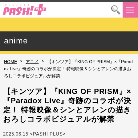
anime
>
>
HOME
アニメ
【キンツア】『KING OF PRISM』×『Parad
ox Live』奇跡のコラボが決定！ 特報映像＆シンとアレンの描きお
ろしコラボビジュアルが解禁
【キンツア】『KING OF PRISM』×
『Paradox Live』奇跡のコラボが決
定！ 特報映像＆シンとアレンの描き
おろしコラボビジュアルが解禁
2025.06.15 <PASH! PLUS>