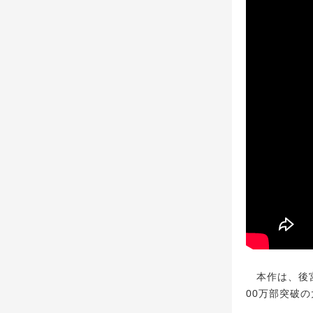
本作は、後宮
00万部突破