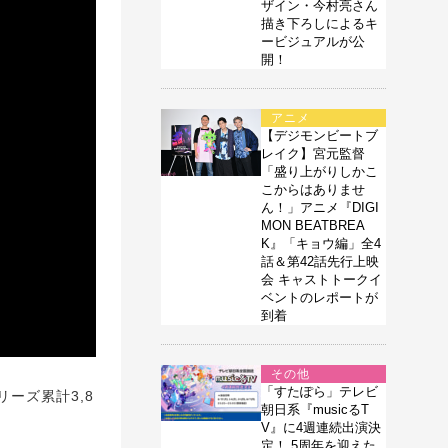
ザイン・今村亮さん
描き下ろしによるキ
ービジュアルが公
開！
アニメ
【デジモンビートブ
レイク】宮元監督
「盛り上がりしかこ
こからはありませ
ん！」アニメ『DIGI
MON BEATBREA
K』「キョウ編」全4
話＆第42話先行上映
会 キャストトークイ
ベントのレポートが
到着
その他
「すたぽら」テレビ
ーズ累計3,8
朝日系『musicるT
V』に4週連続出演決
定！ 5周年を迎えた