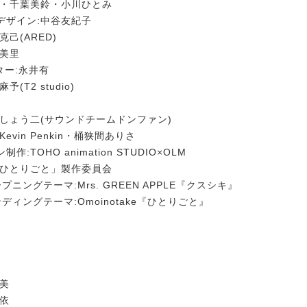
子・千葉美鈴・小川ひとみ
デザイン:中谷友紀子
己(ARED)
田美里
ター:永井有
(T2 studio)
たしょう二(サウンドチームドンファン)
evin Penkin・桶狭間ありさ
:TOHO animation STUDIO×OLM
のひとりごと」製作委員会
ニングテーマ:Mrs. GREEN APPLE『クスシキ』
ディングテーマ:Omoinotake『ひとりごと』
敦美
由依