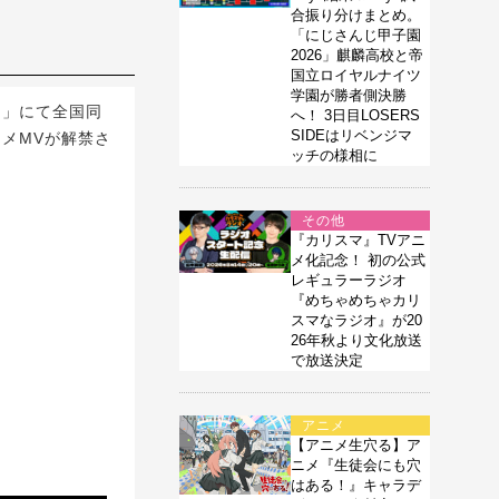
合振り分けまとめ。
「にじさんじ甲子園
2026」麒麟高校と帝
国立ロイヤルナイツ
学園が勝者側決勝
ニ)」にて全国同
へ！ 3日目LOSERS
SIDEはリベンジマ
メMVが解禁さ
ッチの様相に
その他
『カリスマ』TVアニ
メ化記念！ 初の公式
レギュラーラジオ
『めちゃめちゃカリ
スマなラジオ』が20
26年秋より文化放送
で放送決定
アニメ
【アニメ生穴る】ア
ニメ『生徒会にも穴
はある！』キャラデ