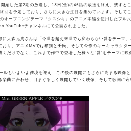
開始した第2期の放送も、13日(金)の46話の放送を終え、残すとこ
最終回を予定しており、さらに大きな注目を集めています。そしてこの
PLEのオープニングテーマ『クスシキ』のアニメ本編を使用したフル尺
ation YouTubeチャンネルにて公開されました。
に大森元貴さんは「今世を超え来世でも変わらない愛をテーマ」
ており、アニメMVでは猫猫と壬氏、そして今作のキーキャラクタ
描くだけでなく、これまで作中で登場した様々な“愛”をテーマに映
ールもいよいよ佳境を迎え、この後の展開にもさらに高まる映像と
る楽曲に合わせ、目まぐるしく展開していく映像、そして歌詞に込