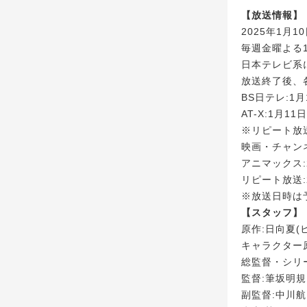
【放送情報】
2025年1月1
毎週金曜よる1
日本テレビ系に
放送終了後、
BS日テレ:1
AT-X:1月1
※リピート放送
映画・チャンネ
アニマックス:
リピート放送:
※放送日時は
【スタッフ】
原作:日向夏(
キャラクター
総監督・シリ
監督:筆坂明規
副監督:中川航