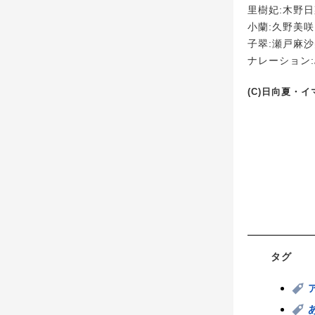
里樹妃:木野
小蘭:久野美咲
子翠:瀬戸麻
ナレーション
(C)日向夏・
タグ