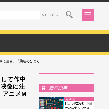
映像に注目。『薬屋のひとり
Ranking
そして作中
た映像に注
新着記事
』アニメM
その他
【にじ甲2026】本戦
Day2結果＆Day3試