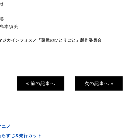
日菜
沙美
:島本須美
イマジカインフォス／「薬屋のひとりごと」製作委員会
« 前の記事へ
次の記事へ »
アニメ
あらすじ&先行カット