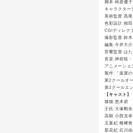
脚本:柿原優
キャラクター
美術監督:髙尾克
色彩設計:相
CGIディレク
撮影監督:鈴木麻予
編集:今井大介
音響監督:は
音楽:神前暁・K
アニメーション制作
製作:「薬屋
第2クールオープ
第2クールエン
【キャスト】
猫猫:悠木碧
壬氏:大塚剛央
高順:小西克幸
玉葉妃:種﨑
梨花妃:石川