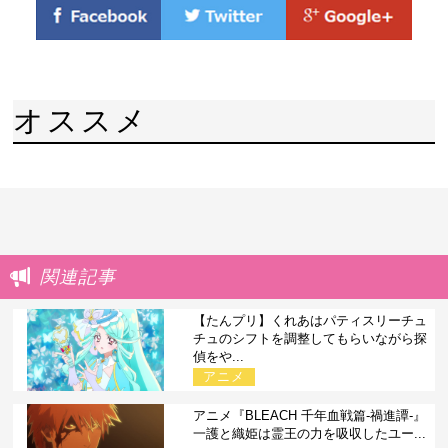
オススメ
関連記事
【たんプリ】くれあはパティスリーチュ
チュのシフトを調整してもらいながら探
偵をや...
アニメ
アニメ『BLEACH 千年血戦篇-禍進譚-』
一護と織姫は霊王の力を吸収したユー...