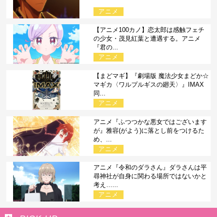
アニメ
【アニメ100カノ】恋太郎は感触フェチ
の少女・茂見紅葉と遭遇する。アニメ
『君の...
アニメ
【まどマギ】『劇場版 魔法少女まどか☆
マギカ〈ワルプルギスの廻天〉』IMAX
同...
アニメ
アニメ『ふつつかな悪女ではございます
が』雅容(がよう)に落とし前をつけるた
め、...
アニメ
アニメ『令和のダラさん』ダラさんは平
尋神社が自身に関わる場所ではないかと
考え…...
アニメ