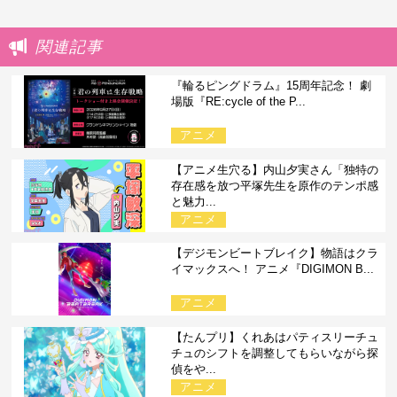
関連記事
『輪るピングドラム』15周年記念！ 劇
場版『RE:cycle of the P...
アニメ
【アニメ生穴る】内山夕実さん「独特の
存在感を放つ平塚先生を原作のテンポ感
と魅力...
アニメ
【デジモンビートブレイク】物語はクラ
イマックスへ！ アニメ『DIGIMON B...
アニメ
【たんプリ】くれあはパティスリーチュ
チュのシフトを調整してもらいながら探
偵をや...
アニメ