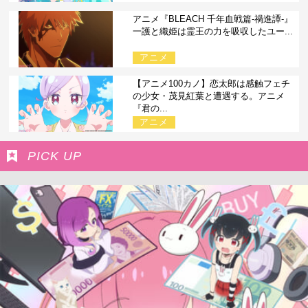
アニメ『BLEACH 千年血戦篇-禍進譚-』
一護と織姫は霊王の力を吸収したユー...
アニメ
【アニメ100カノ】恋太郎は感触フェチ
の少女・茂見紅葉と遭遇する。アニメ
『君の...
アニメ
PICK UP