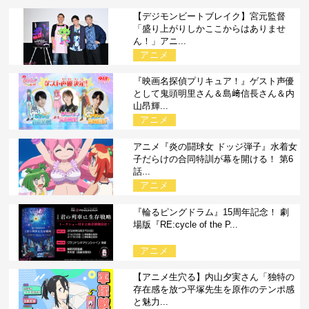
【デジモンビートブレイク】宮元監督
「盛り上がりしかここからはありませ
ん！」アニ...
アニメ
『映画名探偵プリキュア！』ゲスト声優
として鬼頭明里さん＆島﨑信長さん＆内
山昂輝...
アニメ
アニメ『炎の闘球女 ドッジ弾子』水着女
子だらけの合同特訓が幕を開ける！ 第6
話...
アニメ
『輪るピングドラム』15周年記念！ 劇
場版『RE:cycle of the P...
アニメ
【アニメ生穴る】内山夕実さん「独特の
存在感を放つ平塚先生を原作のテンポ感
と魅力...