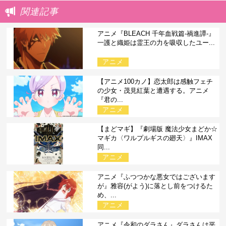
関連記事
アニメ『BLEACH 千年血戦篇-禍進譚-』
一護と織姫は霊王の力を吸収したユー...
アニメ
【アニメ100カノ】恋太郎は感触フェチ
の少女・茂見紅葉と遭遇する。アニメ
『君の...
アニメ
【まどマギ】『劇場版 魔法少女まどか☆
マギカ〈ワルプルギスの廻天〉』IMAX
同...
アニメ
アニメ『ふつつかな悪女ではございます
が』雅容(がよう)に落とし前をつけるた
め、...
アニメ
アニメ『令和のダラさん』ダラさんは平