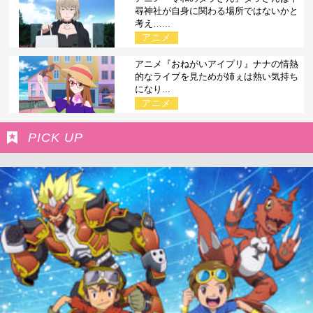
尋神社が自身に関わる場所ではないかと
考え…...
アニメ
アニメ『おねがいアイプリ』ナナの情熱
的なライブを見ためが姉ぇは熱い気持ち
になり...
アニメ
PICK UP