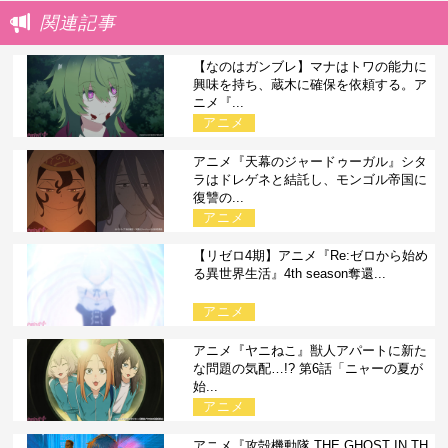
関連記事
【なのはガンブレ】マナはトワの能力に
興味を持ち、蔵木に確保を依頼する。ア
ニメ『...
アニメ
アニメ『天幕のジャードゥーガル』シタ
ラはドレゲネと結託し、モンゴル帝国に
復讐の...
アニメ
【リゼロ4期】アニメ『Re:ゼロから始め
る異世界生活』4th season奪還...
アニメ
アニメ『ヤニねこ』獣人アパートに新た
な問題の気配…!? 第6話「ニャーの夏が
始...
アニメ
アニメ『攻殻機動隊 THE GHOST IN TH