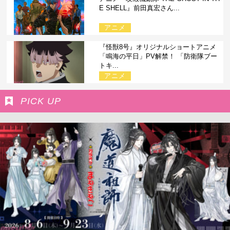
E SHELL』前田真宏さん...
アニメ
『怪獣8号』オリジナルショートアニメ
「鳴海の平日」PV解禁！ 「防衛隊ブー
トキ...
アニメ
PICK UP