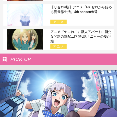
【リゼロ4期】アニメ『Re:ゼロから始め
る異世界生活』4th season奪還...
アニメ
アニメ『ヤニねこ』獣人アパートに新た
な問題の気配…!? 第6話「ニャーの夏が
始...
アニメ
PICK UP