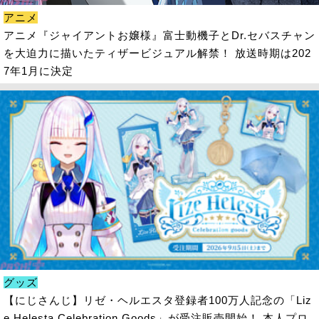
アニメ
アニメ『ジャイアントお嬢様』富士動機子とDr.セバスチャン
を大迫力に描いたティザービジュアル解禁！ 放送時期は202
7年1月に決定
グッズ
【にじさんじ】リゼ・ヘルエスタ登録者100万人記念の「Liz
e Helesta Celebration Goods」が受注販売開始！ 本人プロ