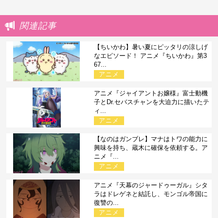
関連記事
【ちいかわ】暑い夏にピッタリの涼しげ
なエピソード！ アニメ『ちいかわ』第3
67...
アニメ
アニメ『ジャイアントお嬢様』富士動機
子とDr.セバスチャンを大迫力に描いたテ
ィ...
アニメ
【なのはガンブレ】マナはトワの能力に
興味を持ち、蔵木に確保を依頼する。ア
ニメ『...
アニメ
アニメ『天幕のジャードゥーガル』シタ
ラはドレゲネと結託し、モンゴル帝国に
復讐の...
アニメ