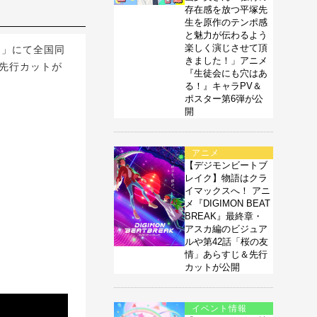
存在感を放つ平塚先
生を原作のテンポ感
と魅力が伝わるよう
楽しく演じさせて頂
ニ)」にて全国同
きました！」アニメ
＆先行カットが
『生徒会にも穴はあ
る！』キャラPV＆
ポスター第6弾が公
開
アニメ
【デジモンビートブ
レイク】物語はクラ
イマックスへ！ アニ
メ『DIGIMON BEAT
BREAK』最終章・
アスカ編のビジュア
ルや第42話「桜の友
情」あらすじ＆先行
カットが公開
イベント情報