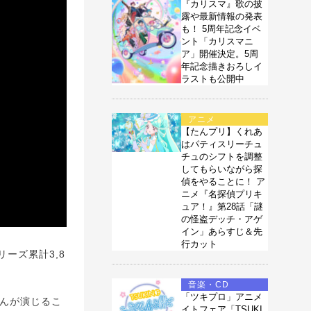
『カリスマ』歌の披
露や最新情報の発表
も！ 5周年記念イベ
ント「カリスマニ
ア」開催決定。5周
年記念描きおろしイ
ラストも公開中
アニメ
【たんプリ】くれあ
はパティスリーチュ
チュのシフトを調整
してもらいながら探
偵をやることに！ ア
ニメ『名探偵プリキ
ュア！』第28話「謎
の怪盗デッチ・アゲ
イン」あらすじ＆先
行カット
ーズ累計3,8
音楽・CD
「ツキプロ」アニメ
んが演じるこ
イトフェア「TSUKI