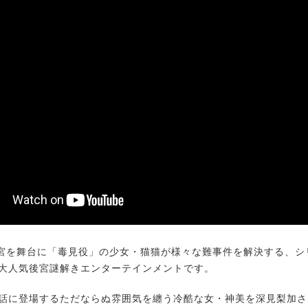
を舞台に「毒見役」の少女・猫猫が様々な難事件を解決する、シリ
の大人気後宮謎解きエンターテインメントです。
話に登場するただならぬ雰囲気を纏う冷酷な女・神美を深見梨加さ