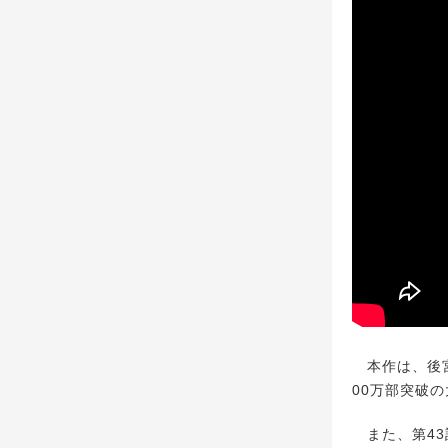
本作は、後宮
00万部突破
また、第43