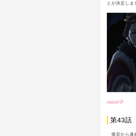
とが決定しま
第43
後宮から連れ