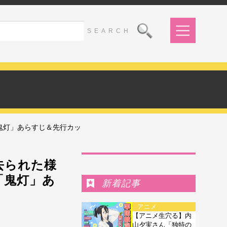
鬼灯」あらすじ＆先行カッ
Ranking
去られた様
「鬼灯」あ
新着記事
アニメ
【アニメ生穴る】内
山夕実さん「独特の