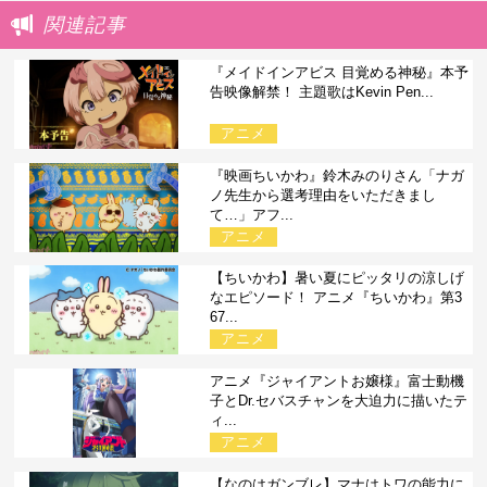
関連記事
『メイドインアビス 目覚める神秘』本予
告映像解禁！ 主題歌はKevin Pen...
アニメ
『映画ちいかわ』鈴木みのりさん「ナガ
ノ先生から選考理由をいただきまし
て…」アフ...
アニメ
【ちいかわ】暑い夏にピッタリの涼しげ
なエピソード！ アニメ『ちいかわ』第3
67...
アニメ
アニメ『ジャイアントお嬢様』富士動機
子とDr.セバスチャンを大迫力に描いたテ
ィ...
アニメ
【なのはガンブレ】マナはトワの能力に