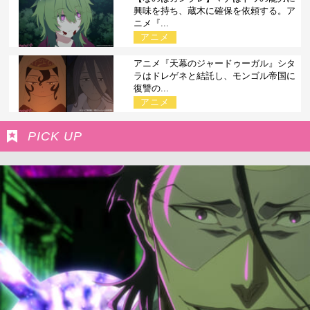
興味を持ち、蔵木に確保を依頼する。ア
ニメ『...
アニメ
アニメ『天幕のジャードゥーガル』シタ
ラはドレゲネと結託し、モンゴル帝国に
復讐の...
アニメ
PICK UP