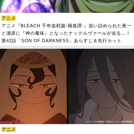
アニメ
アニメ『BLEACH 千年血戦篇-禍進譚-』追い詰められた夜一
と浦原に『神の毒味』となったナックルヴァールが迫る…！
第42話「SON OF DARKNESS」あらすじ＆先行カット
アニメ