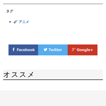
タグ
アニメ
オススメ