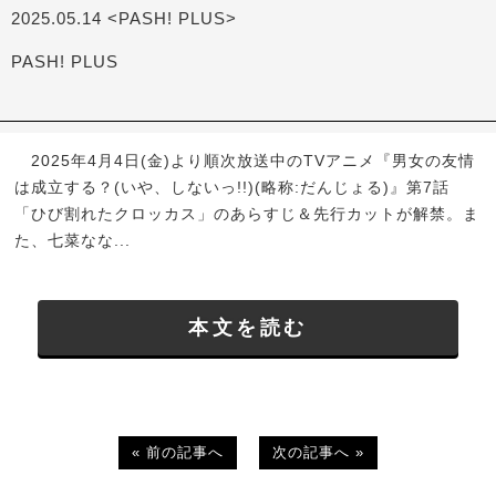
2025.05.14 <PASH! PLUS>
PASH! PLUS
2025年4月4日(金)より順次放送中のTVアニメ『男女の友情
は成立する？(いや、しないっ!!)(略称:だんじょる)』第7話
「ひび割れたクロッカス」のあらすじ＆先行カットが解禁。ま
た、七菜なな...
本文を読む
« 前の記事へ
次の記事へ »