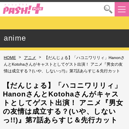
anime
>
>
HOME
アニメ
【だんじょる】「ハコニワリリィ」Hanonさ
んとKotohaさんがキャストとしてゲスト出演！ アニメ『男女の友
情は成立する？(いや、しないっ!!)』第7話あらすじ＆先行カット
【だんじょる】「ハコニワリリィ」
HanonさんとKotohaさんがキャス
トとしてゲスト出演！ アニメ『男女
の友情は成立する？(いや、しない
っ!!)』第7話あらすじ＆先行カット