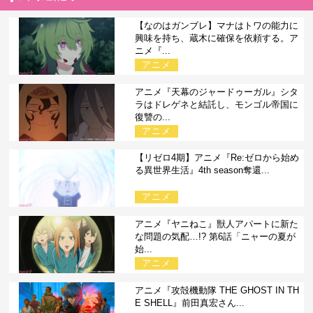
【なのはガンブレ】マナはトワの能力に
興味を持ち、蔵木に確保を依頼する。ア
ニメ『...
アニメ
アニメ『天幕のジャードゥーガル』シタ
ラはドレゲネと結託し、モンゴル帝国に
復讐の...
アニメ
【リゼロ4期】アニメ『Re:ゼロから始め
る異世界生活』4th season奪還...
アニメ
アニメ『ヤニねこ』獣人アパートに新た
な問題の気配…!? 第6話「ニャーの夏が
始...
アニメ
アニメ『攻殻機動隊 THE GHOST IN TH
E SHELL』前田真宏さん...