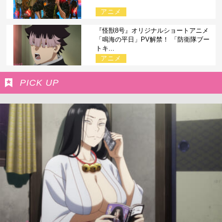
アニメ
『怪獣8号』オリジナルショートアニメ
「鳴海の平日」PV解禁！ 「防衛隊ブー
トキ...
アニメ
PICK UP