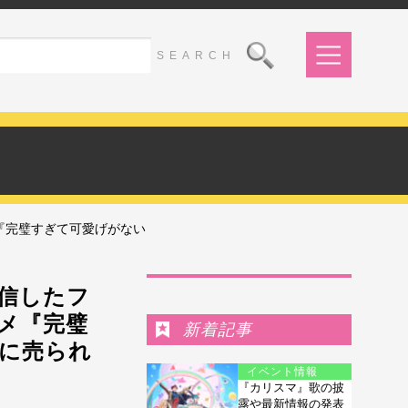
『完璧すぎて可愛げがない
Ranking
信したフ
メ『完璧
新着記事
に売られ
イベント情報
『カリスマ』歌の披
露や最新情報の発表