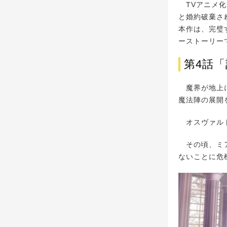
TVアニメ化
と婚約破棄さ
本作は、完璧
ーストーリー
第4話
魔界が地上に
魔法陣の展開
オスヴァルト
その頃、ミア
ないことに危