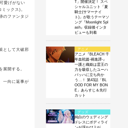
T」開催決定！ スペ
可愛げがない
シャルユニット「夏
コミックス)。
騎士(サマーナイ
跡のファンタジ
ト)」が歌うテーマソ
ング『Moonlight Spl
ash』収録後インタ
ビューも到着
策として大破邪
アニメ
アニメ『BLEACH 千
年血戦篇-禍進譚-』
一護と織姫は霊王の
を展開する。
力を吸収したユーハ
バッハに立ち向か
う…！ 第43話「BL
、一向に返事が
OOD FOR MY BON
E」あらすじ＆先行
カット
グッズ
純白のウェディング
ドレスにボディライ
ンが浮かび上が