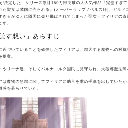
が決定した、シリーズ累計150万部突破の大人気作品『完璧すぎて
れた聖女は隣国に売られる』(オーバーラップノベルスf刊、ガルド
すぎるがゆえに隣国に売り飛ばされてしまった聖女・フィリアの奇
です。
「託す想い」あらすじ
近づいていることを確信したフィリアは、増大する魔物への対抗
を提案。
やリーナ達、そしてパルナコルタ国民に見守られ、大破邪魔法陣
は魔物の急増に関してフィリアに助言を求め手紙を出していたが
機感を募らせていた。