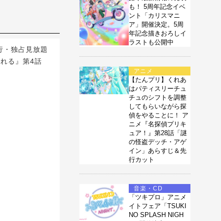
も！ 5周年記念イベ
ント「カリスマニ
ア」開催決定。5周
年記念描きおろしイ
ラストも公開中
先行・独占見放題
れる』第4話
アニメ
【たんプリ】くれあ
はパティスリーチュ
チュのシフトを調整
してもらいながら探
偵をやることに！ ア
ニメ『名探偵プリキ
ュア！』第28話「謎
の怪盗デッチ・アゲ
イン」あらすじ＆先
行カット
音楽・CD
「ツキプロ」アニメ
イトフェア「TSUKI
NO SPLASH NIGH