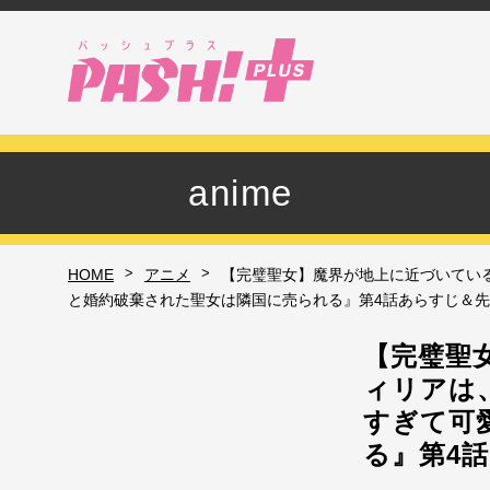
anime
>
>
HOME
アニメ
【完璧聖女】魔界が地上に近づいてい
と婚約破棄された聖女は隣国に売られる』第4話あらすじ＆
【完璧聖
ィリアは
すぎて可
る』第4