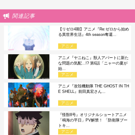
関連記事
【リゼロ4期】アニメ『Re:ゼロから始め
る異世界生活』4th season奪還...
アニメ
アニメ『ヤニねこ』獣人アパートに新た
な問題の気配…!? 第6話「ニャーの夏が
始...
アニメ
アニメ『攻殻機動隊 THE GHOST IN TH
E SHELL』前田真宏さん...
アニメ
『怪獣8号』オリジナルショートアニメ
「鳴海の平日」PV解禁！ 「防衛隊ブー
トキ...
アニメ