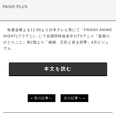
PASH! PLUS
毎週金曜よる11:00より日本テレビ系にて「FRIDAY ANIME
NIGHT(フラアニ)」にて全国同時放送中のTVアニメ『薬屋の
ひとりごと』第2期より「猫猫、壬氏と巡る四季」4月ビジュ
アル...
本文を読む
« 前の記事へ
次の記事へ »