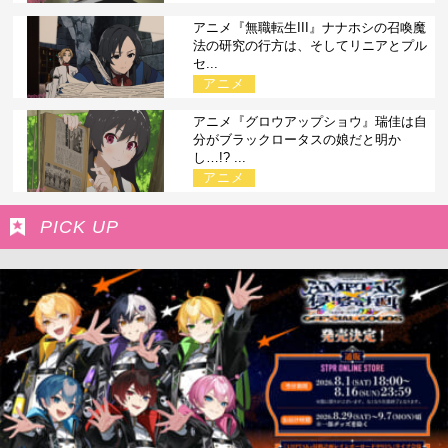
アニメ『無職転生III』ナナホシの召喚魔
法の研究の行方は、そしてリニアとプル
セ...
アニメ
アニメ『グロウアップショウ』瑞佳は自
分がブラックロータスの娘だと明か
し…!? ...
アニメ
PICK UP