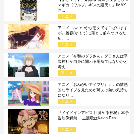
マギカ〈ワルプルギスの廻天〉』IMAX
同...
アニメ
アニメ『ふつつかな悪女ではございます
が』雅容(がよう)に落とし前をつけるた
め、...
アニメ
アニメ『令和のダラさん』ダラさんは平
尋神社が自身に関わる場所ではないかと
考え…...
アニメ
アニメ『おねがいアイプリ』ナナの情熱
的なライブを見ためが姉ぇは熱い気持ち
になり...
アニメ
『メイドインアビス 目覚める神秘』本予
告映像解禁！ 主題歌はKevin Pen...
アニメ