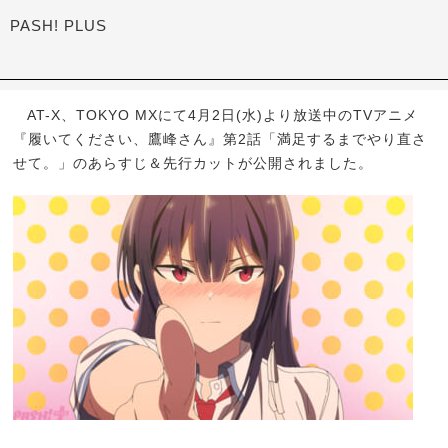
PASH! PLUS
AT-X、TOKYO MXにて4月2日(水)より放送中のTVアニメ
『履いてください、鷹峰さん』第2話「満足するまでやり直さ
せて。」のあらすじ＆先行カットが公開されました。