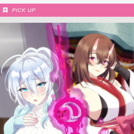
PICK UP