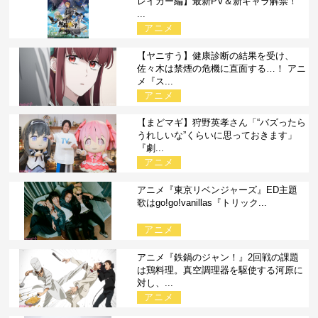
レイカー編】最新PV＆新キャラ解禁！
...
アニメ
【ヤニすう】健康診断の結果を受け、
佐々木は禁煙の危機に直面する…！ アニ
メ『ス...
アニメ
【まどマギ】狩野英孝さん「“バズったら
うれしいな”くらいに思っておきます」
『劇...
アニメ
アニメ『東京リベンジャーズ』ED主題
歌はgo!go!vanillas『トリック...
アニメ
アニメ『鉄鍋のジャン！』2回戦の課題
は鶏料理。真空調理器を駆使する河原に
対し、...
アニメ