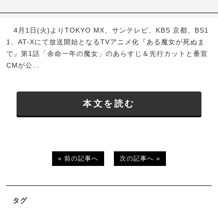
4月1日(火)よりTOKYO MX、サンテレビ、KBS 京都、BS1
1、AT-Xにて放送開始となるTVアニメ化『ある魔女が死ぬま
で』第1話「余命一年の魔女」のあらすじ＆先行カットと番宣
CMが公...
本文を読む
« 前の記事へ
次の記事へ »
タグ