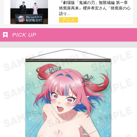
『劇場版「鬼滅の刃」無限城編 第一章
猗窩座再来』櫻井孝宏さん「猗窩座の心
語り...
アニメ
PICK UP