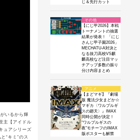
じ＆先行カット
その他
【にじ甲2026】本戦
トーナメントの抽選
結果が発表！ 「にじ
さんじ甲子園2026」
MECHATU-A対決と
なる抜刀高校VS麒
麟高校など注目マッ
チアップ多数の振り
分け内容まとめ
アニメ
【まどマギ】『劇場
版 魔法少女まどか☆
マギカ〈ワルプルギ
スの廻天〉』IMAX
”がいるから輝
同時公開が決定！
世主【アイドル
“ワルプルギスの
夜”モチーフのIMAX
キュアシリーズ
版ポスターも解禁
と“キミ”のス