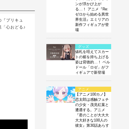
ンが浮かび上が
る…！ アニメ『Re:
ゼロから始める異世
界生活』エミリアの
の『プリキュ
新作フィギュアが登
話「心おどる♪
場
グッズ
値札を咥えてスカー
トの裾を持ち上げる
姿は背徳的…！ ベル
ドール「ロゼ」がフ
ィギュアで新登場
アニメ
【アニメ100カノ】
恋太郎は感触フェチ
の少女・茂見紅葉と
遭遇する。アニメ
『君のことが大大大
大大好きな100人の
彼女』第30話あらす