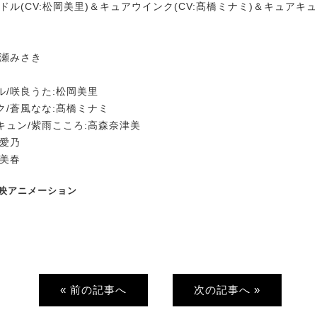
ドル(CV:松岡美里)＆キュアウインク(CV:髙橋ミナミ)＆キュアキュ
馬瀬みさき
ル/咲良うた:松岡美里
ク/蒼風なな:髙橋ミナミ
キュン/紫雨こころ:高森奈津美
條愛乃
井美春
・東映アニメーション
« 前の記事へ
次の記事へ »