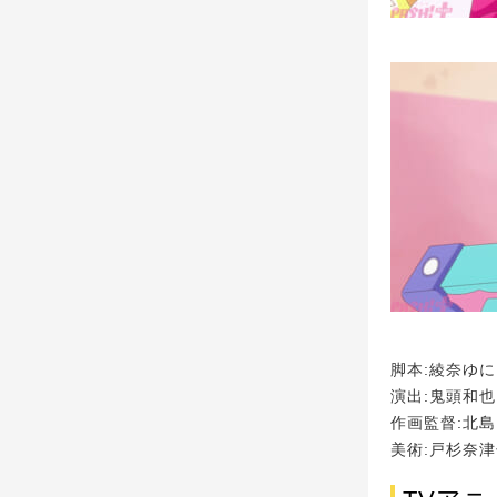
脚本:綾奈ゆ
演出:鬼頭和也
作画監督:北
美術:戸杉奈