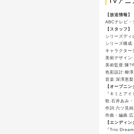
TVア
【放送情報】
ABCテレビ・
【スタッフ】
シリーズディ
シリーズ構成
キャラクター
美術デザイン
美術監督:陳?
色彩設計:柳
音楽:深澤恵梨
【オープニン
『キミとアイドル
歌:石井あみ
作詞:六ツ見
作曲・編曲:広
【エンディン
『Trio Drea