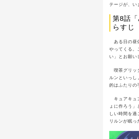
テージが、い
第8話
らすじ
ある日の昼休み
やってくる。
い」とお願い
喫茶グリッタ
ルンといっし
的はふたりの
キュアキュン
ょに作ろう」
しい時間を過
リルンが眠っ