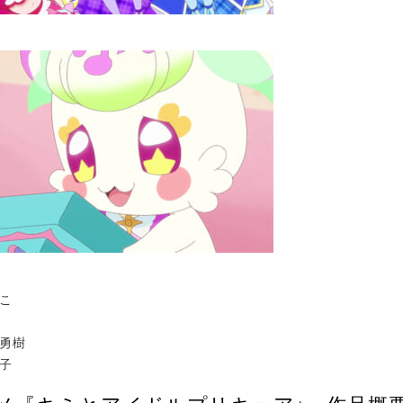
にこ
島勇樹
津子