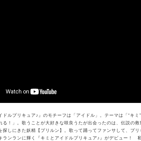
ドルプリキュア♪』のモチーフは「アイドル」。テーマは「“キミ
れる！」。歌うことが大好きな咲良うたが出会ったのは、伝説の救
を探しにきた妖精【プリルン】。歌って踊ってファンサして、プリ
キランランに輝く『キミとアイドルプリキュア♪』がデビュー！ 私