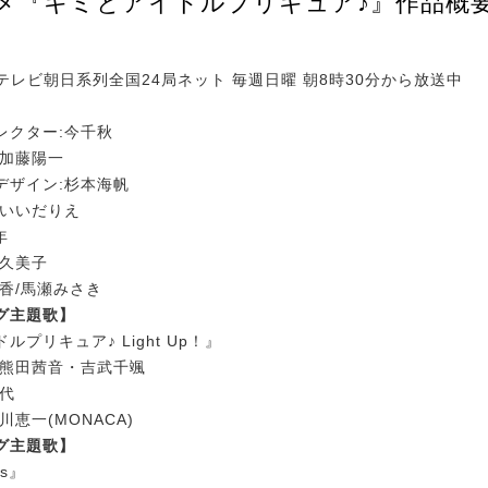
ニメ『キミとアイドルプリキュア♪』作品概
テレビ朝日系列全国24局ネット 毎週日曜 朝8時30分から放送中
レクター:今千秋
:加藤陽一
デザイン:杉本海帆
:いいだりえ
年
澤久美子
香/馬瀬みさき
グ主題歌】
プリキュア♪ Light Up！』
・熊田茜音・吉武千颯
純代
川恵一(MONACA)
グ主題歌】
ms』