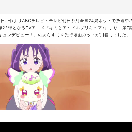
2日(日)よりABCテレビ・テレビ朝日系列全国24局ネットで放送中
第22弾となるTVアニメ『キミとアイドルプリキュア♪』より、第7
キュンデビュー！」のあらすじ＆先行場面カットが到着しました。