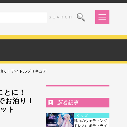
お泊り！アイドルプリキュア
Ranking
ことに！
でお泊り！
新着記事
カット
グッズ
純白のウェディング
ドレスにボディライ