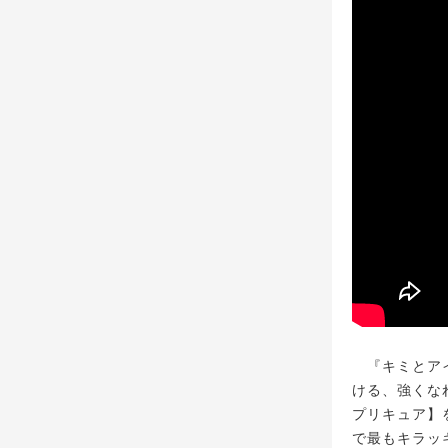
『キミとアイ
ける、強くな
プリキュア】
で最もキラッ