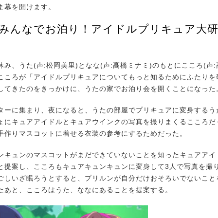
ま幕を開けます。
「みんなでお泊り！アイドルプリキュア大
、うた(声:松岡美里)となな(声:髙橋ミナミ)のもとにこころ(声:
こころが「アイドルプリキュアについてもっと知るためにふたりを
してきたのをきっかけに、うたの家でお泊り会を開くことになった
ーに集まり、夜になると、うたの部屋でプリキュアに変身するう
ょにキュアアイドルとキュアウインクの写真を撮りまくるこころだ
手作りマスコットに着せる衣装の参考にするためだった。
キュンのマスコットがまだできていないことを知ったキュアアイ
と提案し、こころもキュアキュンキュンに変身して3人で写真を撮
ごしいざ眠ろうとすると、プリルンが自分だけおそろいでないこと
たあと、こころはうた、ななにあることを提案する。