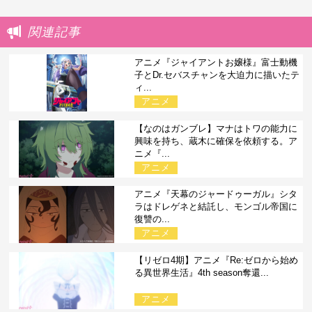
関連記事
アニメ『ジャイアントお嬢様』富士動機
子とDr.セバスチャンを大迫力に描いたテ
ィ...
アニメ
【なのはガンブレ】マナはトワの能力に
興味を持ち、蔵木に確保を依頼する。ア
ニメ『...
アニメ
アニメ『天幕のジャードゥーガル』シタ
ラはドレゲネと結託し、モンゴル帝国に
復讐の...
アニメ
【リゼロ4期】アニメ『Re:ゼロから始め
る異世界生活』4th season奪還...
アニメ