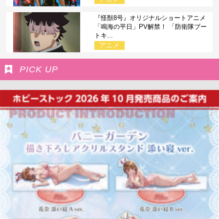
『怪獣8号』オリジナルショートアニメ
「鳴海の平日」PV解禁！ 「防衛隊ブー
トキ...
アニメ
PICK UP