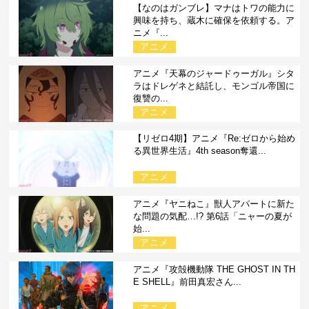
【なのはガンブレ】マナはトワの能力に
興味を持ち、蔵木に確保を依頼する。ア
ニメ『...
アニメ
アニメ『天幕のジャードゥーガル』シタ
ラはドレゲネと結託し、モンゴル帝国に
復讐の...
アニメ
【リゼロ4期】アニメ『Re:ゼロから始め
る異世界生活』4th season奪還...
アニメ
アニメ『ヤニねこ』獣人アパートに新た
な問題の気配…!? 第6話「ニャーの夏が
始...
アニメ
アニメ『攻殻機動隊 THE GHOST IN TH
E SHELL』前田真宏さん...
アニメ