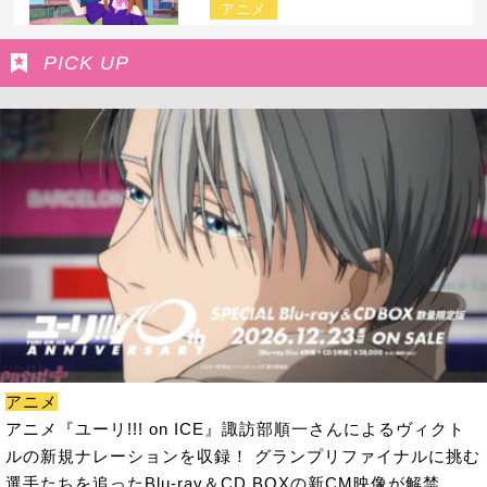
アニメ
PICK UP
アニメ
アニメ『ユーリ!!! on ICE』諏訪部順一さんによるヴィクト
ルの新規ナレーションを収録！ グランプリファイナルに挑む
選手たちを追ったBlu-ray＆CD BOXの新CM映像が解禁