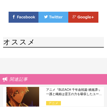
オススメ
関連記事
アニメ『BLEACH 千年血戦篇-禍進譚-』
一護と織姫は霊王の力を吸収したユー...
アニメ