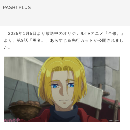
PASH! PLUS
2025年1月5日より放送中のオリジナルTVアニメ『全修。』
より、第9話「勇者。」あらすじ＆先行カットが公開されまし
た。