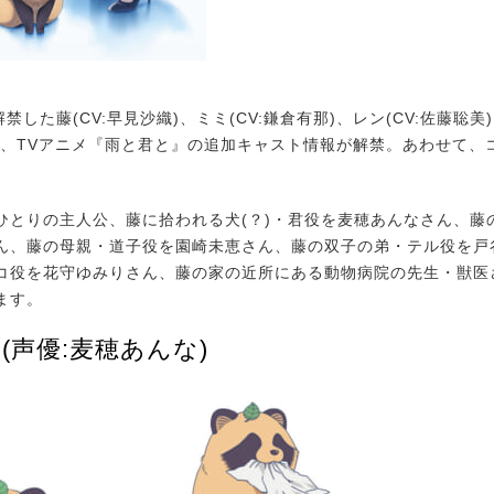
禁した藤(CV:早見沙織)、ミミ(CV:鎌倉有那)、レン(CV:佐藤聡美)
き、TVアニメ『雨と君と』の追加キャスト情報が解禁。あわせて、
とりの主人公、藤に拾われる犬(？)・君役を麦穂あんなさん、藤
ん、藤の母親・道子役を園崎未恵さん、藤の双子の弟・テル役を戸
コ役を花守ゆみりさん、藤の家の近所にある動物病院の先生・獣医
ます。
)(声優:麦穂あんな)