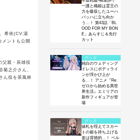
年血戦篇-禍進譚-』
一護と織姫は霊王の
力を吸収したユーハ
バッハに立ち向か
う…！ 第43話「BL
OOD FOR MY BON
、希依(CV:湯
E」あらすじ＆先行
カット
コメントも公開
グッズ
の父親・辰雄役
純白のウェディング
ドレスにボディライ
谷菊之介さん、
ンが浮かび上が
さん役を茶風林
る…！ アニメ『Re:
ゼロから始める異世
界生活』エミリアの
新作フィギュアが登
場
グッズ
値札を咥えてスカー
トの裾を持ち上げる
姿は背徳的…！ ベル