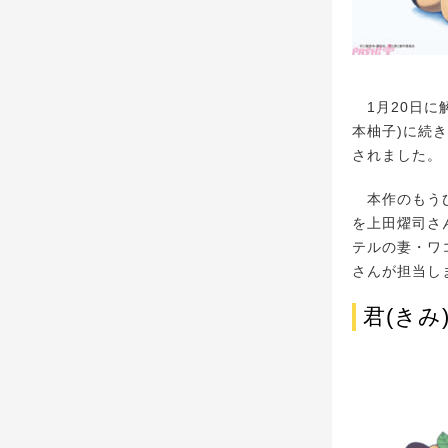
1月20日に解
本柚子)に続
されました。
本作のもうひ
を上田燿司さ
テルの妻・ワ
さんが担当し
君(きみ