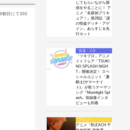
してもらいながら探
偵をやることに！ ア
ニメ『名探偵プリキ
S朝日にて202
ュア！』第28話「謎
の怪盗デッチ・アゲ
イン」あらすじ＆先
行カット
音楽・CD
「ツキプロ」アニメ
イトフェア「TSUKI
NO SPLASH NIGH
T」開催決定！ スペ
シャルユニット「夏
騎士(サマーナイ
ト)」が歌うテーマソ
ング『Moonlight Spl
ash』収録後インタ
ビューも到着
アニメ
アニメ『BLEACH 千