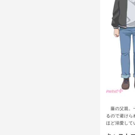
藤の父親。一
るので避けら
ほど溺愛して