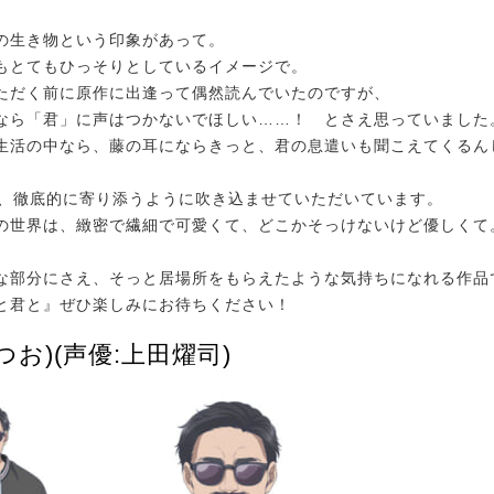
の生き物という印象があって。
もとてもひっそりとしているイメージで。
ただく前に原作に出逢って偶然読んでいたのですが、
なら「君」に声はつかないでほしい……！ とさえ思っていました
生活の中なら、藤の耳にならきっと、君の息遣いも聞こえてくるん
話、徹底的に寄り添うように吹き込ませていただいています。
の世界は、緻密で繊細で可愛くて、どこかそっけないけど優しくて
な部分にさえ、そっと居場所をもらえたような気持ちになれる作品
と君と』ぜひ楽しみにお待ちください！
つお)(声優:上田燿司)