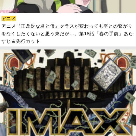
アニメ
アニメ『正反対な君と僕』クラスが変わっても平との繋がり
をなくしたくないと思う東だが…。第18話「春の手前」あら
すじ＆先行カット