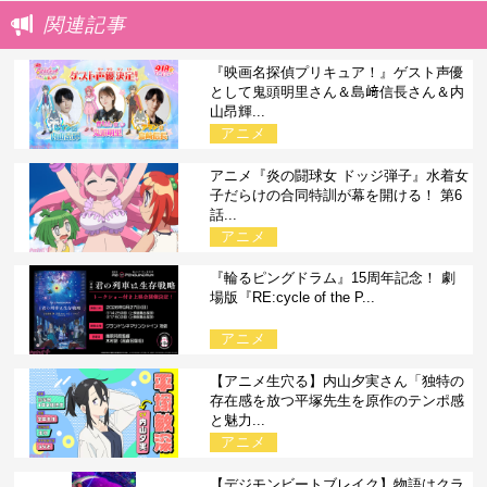
関連記事
『映画名探偵プリキュア！』ゲスト声優
として鬼頭明里さん＆島﨑信長さん＆内
山昂輝...
アニメ
アニメ『炎の闘球女 ドッジ弾子』水着女
子だらけの合同特訓が幕を開ける！ 第6
話...
アニメ
『輪るピングドラム』15周年記念！ 劇
場版『RE:cycle of the P...
アニメ
【アニメ生穴る】内山夕実さん「独特の
存在感を放つ平塚先生を原作のテンポ感
と魅力...
アニメ
【デジモンビートブレイク】物語はクラ