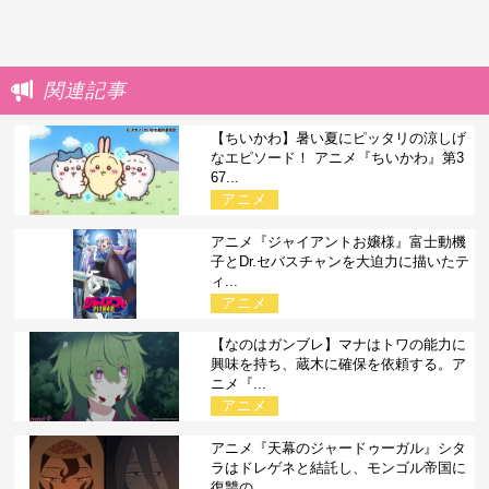
関連記事
【ちいかわ】暑い夏にピッタリの涼しげ
なエピソード！ アニメ『ちいかわ』第3
67...
アニメ
アニメ『ジャイアントお嬢様』富士動機
子とDr.セバスチャンを大迫力に描いたテ
ィ...
アニメ
【なのはガンブレ】マナはトワの能力に
興味を持ち、蔵木に確保を依頼する。ア
ニメ『...
アニメ
アニメ『天幕のジャードゥーガル』シタ
ラはドレゲネと結託し、モンゴル帝国に
復讐の...