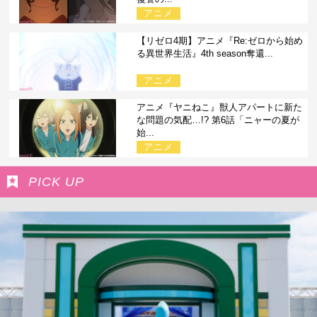
アニメ
【リゼロ4期】アニメ『Re:ゼロから始め
る異世界生活』4th season奪還...
アニメ
アニメ『ヤニねこ』獣人アパートに新た
な問題の気配…!? 第6話「ニャーの夏が
始...
アニメ
PICK UP