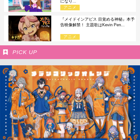
になり...
アニメ
『メイドインアビス 目覚める神秘』本予
告映像解禁！ 主題歌はKevin Pen...
アニメ
PICK UP