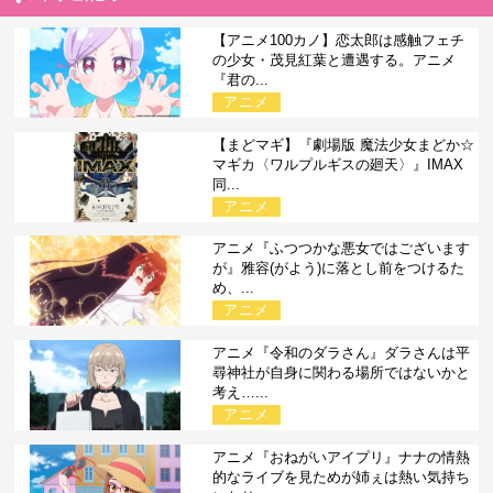
【アニメ100カノ】恋太郎は感触フェチ
の少女・茂見紅葉と遭遇する。アニメ
『君の...
アニメ
【まどマギ】『劇場版 魔法少女まどか☆
マギカ〈ワルプルギスの廻天〉』IMAX
同...
アニメ
アニメ『ふつつかな悪女ではございます
が』雅容(がよう)に落とし前をつけるた
め、...
アニメ
アニメ『令和のダラさん』ダラさんは平
尋神社が自身に関わる場所ではないかと
考え…...
アニメ
アニメ『おねがいアイプリ』ナナの情熱
的なライブを見ためが姉ぇは熱い気持ち